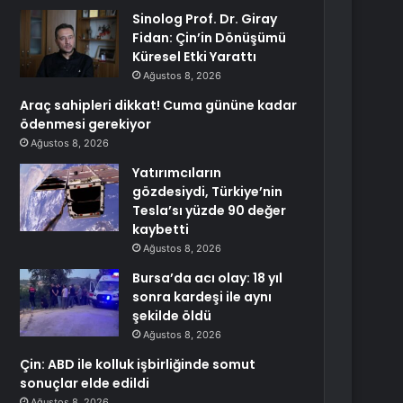
Sinolog Prof. Dr. Giray
Fidan: Çin’in Dönüşümü
Küresel Etki Yarattı
Ağustos 8, 2026
Araç sahipleri dikkat! Cuma gününe kadar
ödenmesi gerekiyor
Ağustos 8, 2026
Yatırımcıların
gözdesiydi, Türkiye’nin
Tesla’sı yüzde 90 değer
kaybetti
Ağustos 8, 2026
Bursa’da acı olay: 18 yıl
sonra kardeşi ile aynı
şekilde öldü
Ağustos 8, 2026
Çin: ABD ile kolluk işbirliğinde somut
sonuçlar elde edildi
Ağustos 8, 2026