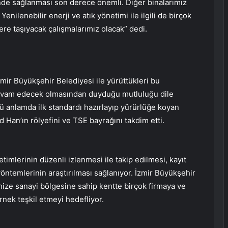
rinde sağlanması son derece önemli. Diğer binalarımız
enilenebilir enerji ve atık yönetimi ile ilgili de birçok
lere taşıyacak çalışmalarımız olacak” dedi.
ir Büyükşehir Belediyesi ile yürüttükleri bu
devam edecek olmasından duyduğu mutluluğu dile
anlamda ilk standardı hazırlayıp yürürlüğe koyan
 Han’ın rölyefini ve TSE bayrağını takdim etti.
timlerinin düzenli izlenmesi ile takip edilmesi, kayıt
 yöntemlerinin araştırılması sağlanıyor. İzmir Büyükşehir
ize sanayi bölgesine sahip kentte birçok firmaya ve
örnek teşkil etmeyi hedefliyor.