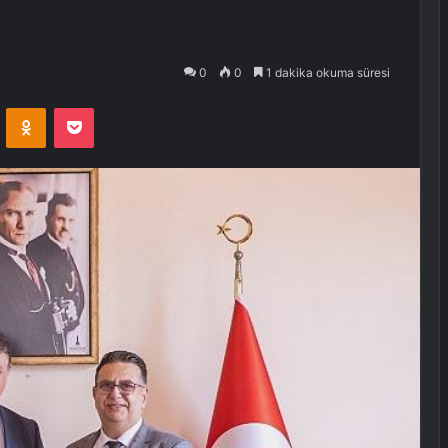
0
0
1 dakika okuma süresi
VKontakte
Odnoklassniki
Pocket