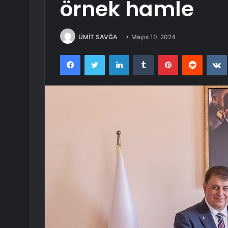
örnek hamle
ÜMİT SAVĞA
Mayıs 10, 2024
Facebook
Twitter
LinkedIn
Tumblr
Pinterest
Reddit