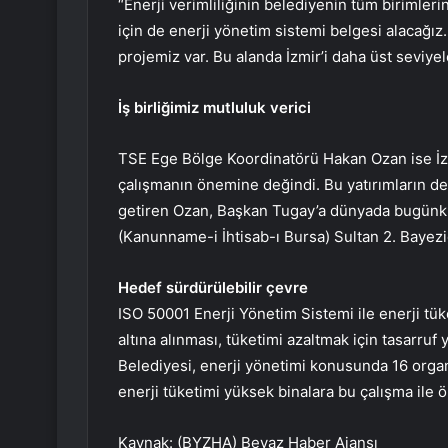
“Enerji verimliliğinin belediyenin tüm birimle
için de enerji yönetim sistemi belgesi alacağız. Y
projemiz var. Bu alanda İzmir’i daha üst seviye
İş birliğimiz mutluluk verici
TSE Ege Bölge Koordinatörü Hakan Ozan ise İzm
çalışmanın önemine değindi. Bu yatırımların 
getiren Ozan, Başkan Tugay’a dünyada bugünkü 
(Kanunname-i İhtisab-ı Bursa) Sultan 2. Bayezid
Hedef sürdürülebilir çevre
ISO 50001 Enerji Yönetim Sistemi ile enerji tüke
altına alınması, tüketimi azaltmak için tasarruf
Belediyesi, enerji yönetimi konusunda 16 organ
enerji tüketimi yüksek binalara bu çalışma ile 
Kaynak: (BYZHA) Beyaz Haber Ajansı