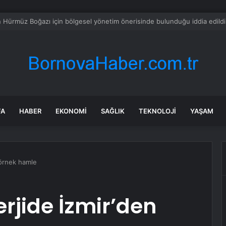
 mutfağında skandal görüntü! Hamuru böyle hazırladılar
FA
HABER
EKONOMI
SAĞLIK
TEKNOLOJI
YAŞAM
 örnek hamle
erjide İzmir’den