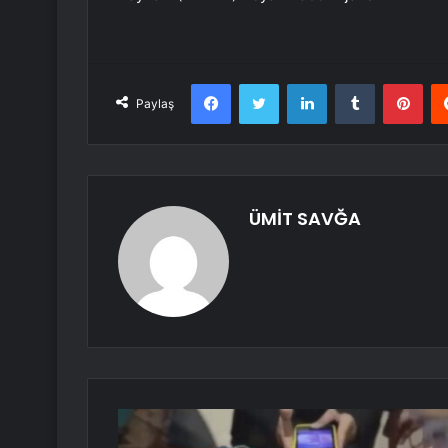
Facebook
Twitter
LinkedIn
Tumblr
Pint
Paylaş
ÜMİT SAVĞA