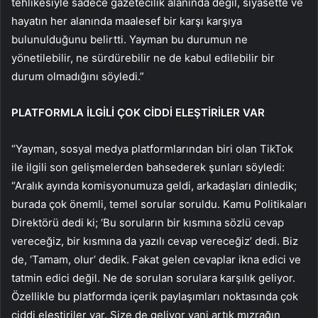
tehlikesiyle sadece gazetecilik alanında değil, siyasette ve
hayatın her alanında maalesef bir karşı karşıya
bulunulduğunu belirtti. Yayman bu durumun ne
yönetilebilir, ne sürdürebilir ne de kabul edilebilir bir
durum olmadığını söyledi.”
PLATFORMLA İLGİLİ ÇOK CİDDİ ELEŞTİRİLER VAR
“Yayman, sosyal medya platformlarından biri olan TikTok
ile ilgili son gelişmelerden bahsederek şunları söyledi:
“Aralık ayında komisyonumuza geldi, arkadaşları dinledik;
burada çok önemli, temel sorular soruldu. Kamu Politikaları
Direktörü dedi ki; ‘Bu soruların bir kısmına sözlü cevap
vereceğiz, bir kısmına da yazılı cevap vereceğiz’ dedi. Biz
de, ‘Tamam, olur’ dedik. Fakat gelen cevaplar ikna edici ve
tatmin edici değil. Ne de sorulan sorulara karşılık geliyor.
Özellikle bu platformda içerik paylaşımları noktasında çok
ciddi eleştiriler var. Size de geliyor yani artık mızrağın