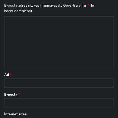
E-posta adresiniz yayınlanmayacak.
Gerekli alanlar
*
ile
işaretlenmişlerdir
Y
o
r
u
m
*
Ad
*
E-posta
*
İnternet sitesi