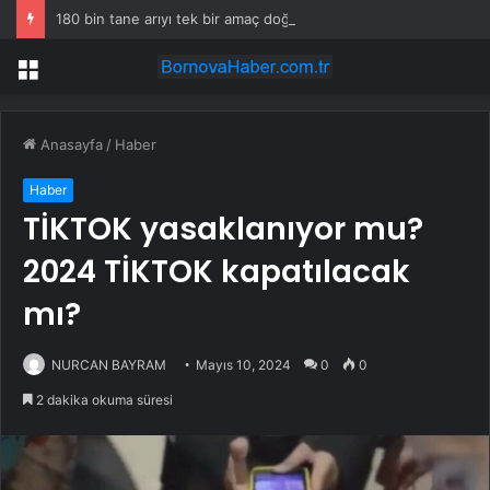
180 bin tane arıyı tek bir amaç doğaya saldılar
Menü
Anasayfa
/
Haber
Haber
TİKTOK yasaklanıyor mu?
2024 TİKTOK kapatılacak
mı?
NURCAN BAYRAM
Mayıs 10, 2024
0
0
2 dakika okuma süresi