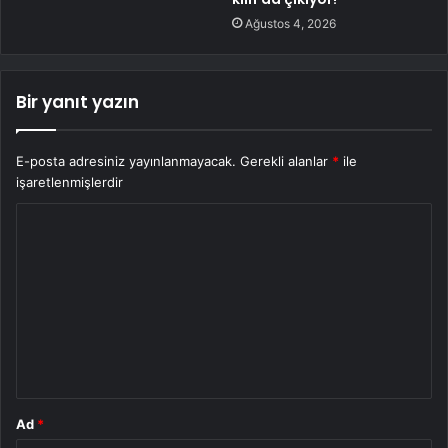
Ağustos 4, 2026
Bir yanıt yazın
E-posta adresiniz yayınlanmayacak.
Gerekli alanlar
*
ile
işaretlenmişlerdir
Y
o
r
u
m
*
Ad
*