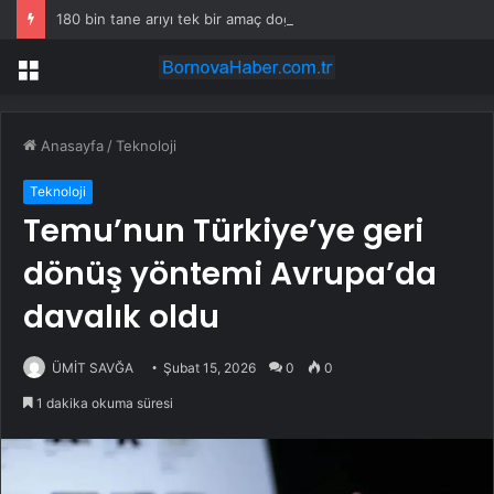
180 bin tane arıyı tek bir amaç doğaya saldılar
Menü
Anasayfa
/
Teknoloji
Teknoloji
Temu’nun Türkiye’ye geri
dönüş yöntemi Avrupa’da
davalık oldu
ÜMİT SAVĞA
Şubat 15, 2026
0
0
1 dakika okuma süresi