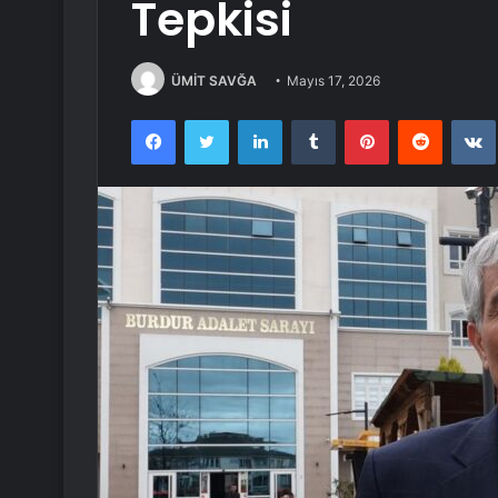
Tepkisi
ÜMİT SAVĞA
Mayıs 17, 2026
Facebook
Twitter
LinkedIn
Tumblr
Pinterest
Reddit