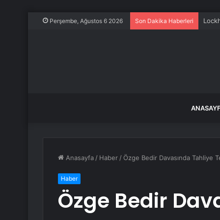
Lockh
Perşembe, Ağustos 6 2026
Son Dakika Haberleri
ANASAY
Anasayfa
/
Haber
/
Özge Bedir Davasında Tahliye T
Haber
Özge Bedir Dav