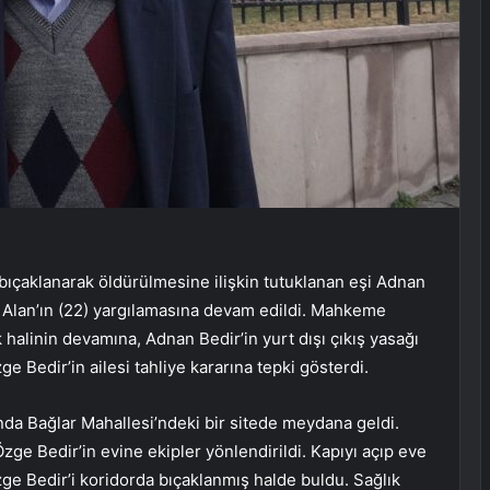
ıçaklanarak öldürülmesine ilişkin tutuklanan eşi Adnan
ay Alan’ın (22) yargılamasına devam edildi. Mahkeme
 halinin devamına, Adnan Bedir’in yurt dışı çıkış yasağı
ge Bedir’in ailesi tahliye kararına tepki gösterdi.
rında Bağlar Mahallesi’ndeki bir sitede meydana geldi.
zge Bedir’in evine ekipler yönlendirildi. Kapıyı açıp eve
zge Bedir’i koridorda bıçaklanmış halde buldu. Sağlık