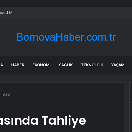
eed Martin ve Donanma yapay zeka denizaltı tespit sistemini test etti
FA
HABER
EKONOMI
SAĞLIK
TEKNOLOJI
YAŞAM
epkisi
asında Tahliye