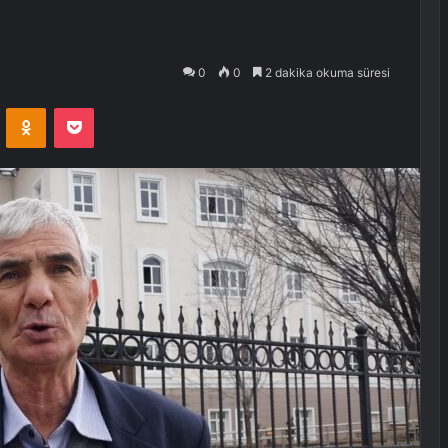
0
0
2 dakika okuma süresi
VKontakte
Odnoklassniki
Pocket