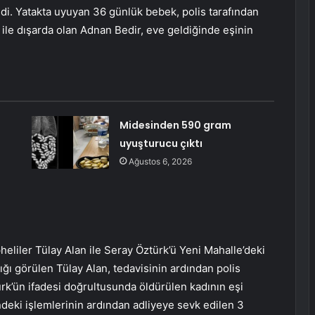
ledi. Yatakta uyuyan 36 günlük bebek, polis tarafından
ı ile dışarda olan Adnan Bedir, eve geldiğinde eşinin
Midesinden 590 gram
uyuşturucu çıktı
Ağustos 6, 2026
üpheliler Tülay Alan ile Seray Öztürk’ü Yeni Mahalle’deki
dığı görülen Tülay Alan, tedavisinin ardından polis
rk’ün ifadesi doğrultusunda öldürülen kadının eşi
ndeki işlemlerinin ardından adliyeye sevk edilen 3