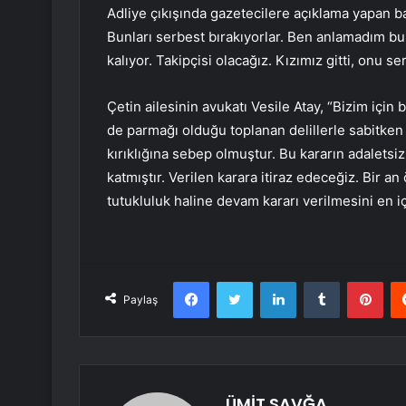
Adliye çıkışında gazetecilere açıklama yapan b
Bunları serbest bırakıyorlar. Ben anlamadım bu
kalıyor. Takipçisi olacağız. Kızımız gitti, onu se
Çetin ailesinin avukatı Vesile Atay, “Bizim için 
de parmağı olduğu toplanan delillerle sabitken
kırıklığına sebep olmuştur. Bu kararın adaletsi
katmıştır. Verilen karara itiraz edeceğiz. Bir a
tutukluluk haline devam kararı verilmesini en i
Facebook
Twitter
LinkedIn
Tumblr
Pint
Paylaş
ÜMİT SAVĞA