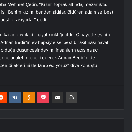
aba Mehmet Çetin, “Kızım toprak altında, mezarlıkta.
 işi. Benim kızımı benden aldılar, öldüren adam serbest
rbest bırakıyorlar” dedi.
bu karar büyük bir hayal kırıklığı oldu. Cinayette eşinin
 Adnan Bedir’in ev hapsiyle serbest bırakılması hayal
z olduğu düşüncesindeyim, insanların acısına acı
n önce adaletin tecelli ederek Adnan Bedir’in de
çten dileklerimizle talep ediyoruz” diye konuştu.
erest
Reddit
VKontakte
Odnoklassniki
Pocket
E-Posta ile paylaş
Yazdır