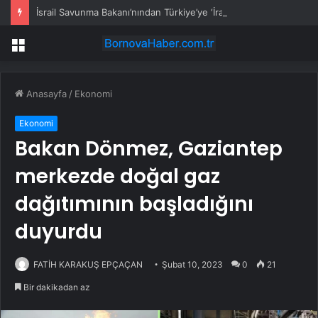
İsrail Savunma Bakanı’nından Türkiye’ye ‘İran gibi olmayın’ tehdidi
Menü
Anasayfa
/
Ekonomi
Ekonomi
Bakan Dönmez, Gaziantep
merkezde doğal gaz
dağıtımının başladığını
duyurdu
FATİH KARAKUŞ EPÇAÇAN
Şubat 10, 2023
0
21
Bir dakikadan az