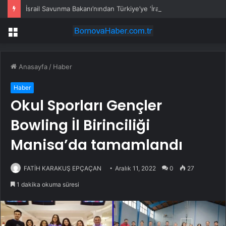
İsrail Savunma Bakanı’nından Türkiye’ye ‘İran gibi olmayın’ tehdidi
Menü
Anasayfa
/
Haber
Haber
Okul Sporları Gençler
Bowling İl Birinciliği
Manisa’da tamamlandı
FATİH KARAKUŞ EPÇAÇAN
Aralık 11, 2022
0
27
1 dakika okuma süresi