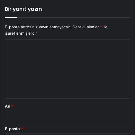
Bir yanıt yazın
E-posta adresiniz yayınlanmayacak.
Gerekli alanlar
*
ile
işaretlenmişlerdir
Y
o
r
u
m
*
Ad
*
E-posta
*