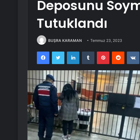
Deposunu Soym
Tutuklandı
BUŞRA KARAMAN
Temmuz 23, 2023
Facebook
Twitter
LinkedIn
Tumblr
Pinterest
Reddit