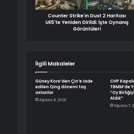
Counter Strike'ın Dust 2 Haritası
UE5'te Yeniden Dirildi: İşte Oynanış
Görüntüleri
İlgili Makaleler
Güney Kore’den Çin’e iade
CHP Kapalı
edilen Qing dönemi taş
TBMM’de Ya
aslanlar
“Oy Birliği
Aldık”
Ağustos 8, 2026
Ağustos 7, 