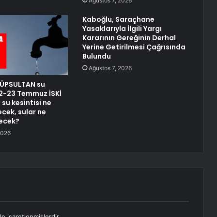
Ağustos 7, 2026
Kaboğlu, Saraçhane
Yasaklarıyla İlgili Yargı
Kararının Gereğinin Derhal
Yerine Getirilmesi Çağrısında
Bulundu
Ağustos 7, 2026
YÜPSULTAN su
 22-23 Temmuz İSKİ
su kesintisi ne
cek, sular ne
ecek?
2026
le işaretlenmişlerdir