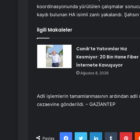
koordinasyonunda yürütülen çalışmalar sonucunda
kaydı bulunan HA isimli zanlı yakalandı. Şahsın 
İlgili Makaleler
Canik’te Yatırımlar Hız
Kesmiyor: 20 Bin Hane Fiber
İnternete Kavuşuyor
Ağustos 8, 2026
Adli işlemlerin tamamlanmasının ardından adli 
cezaevine gönderildi. – GAZİANTEP
Facebook
Twitter
LinkedIn
Tumblr
Pint
Paylaş