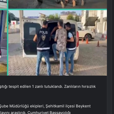
ğı tespit edilen 1 zanlı tutuklandı. Zanlıların hırsızlık
ube Müdürlüğü ekipleri, Şehitkamil ilçesi Beykent
layını araştırdı. Cumhuriyet Başsavcılığı