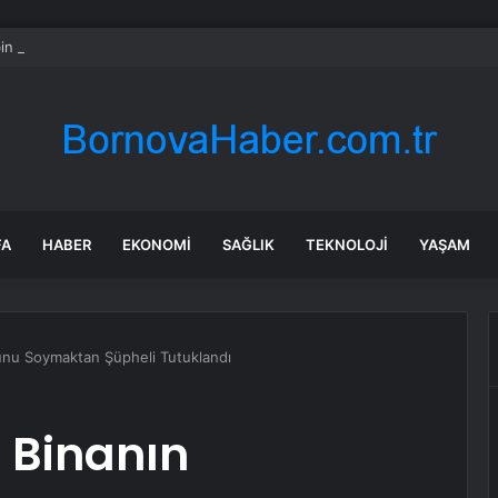
in tane arıyı tek bir amaç doğaya saldılar
FA
HABER
EKONOMI
SAĞLIK
TEKNOLOJI
YAŞAM
unu Soymaktan Şüpheli Tutuklandı
r Binanın