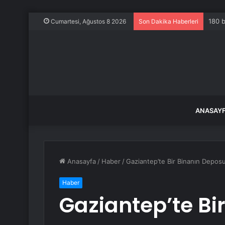
180 b
Cumartesi, Ağustos 8 2026
Son Dakika Haberleri
ANASAY
Anasayfa
/
Haber
/
Gaziantep’te Bir Binanın Depos
Haber
Gaziantep’te Bi