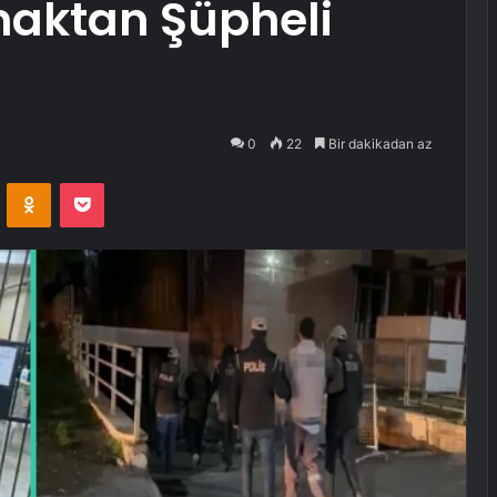
aktan Şüpheli
0
22
Bir dakikadan az
VKontakte
Odnoklassniki
Pocket