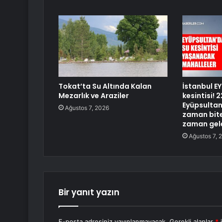
Tokat’ta Su Altında Kalan
İstanbul E
Mezarlık ve Araziler
kesintisi!
Eyüpsultan 
Ağustos 7, 2026
zaman bite
zaman gel
Ağustos 7, 
Bir yanıt yazın
E-posta adresiniz yayınlanmayacak.
Gerekli alanlar
*
i