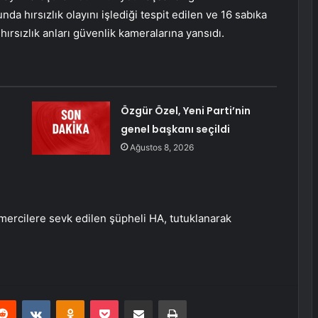
 hırsızlık olayını işlediği tespit edilen ve 16 sabıka
hırsızlık anları güvenlik kameralarına yansıdı.
Özgür Özel, Yeni Parti’nin
genel başkanı seçildi
Ağustos 8, 2026
mercilere sevk edilen şüpheli HA, tutuklanarak
erest
Reddit
VKontakte
Odnoklassniki
Pocket
E-Posta ile paylaş
Yazdır