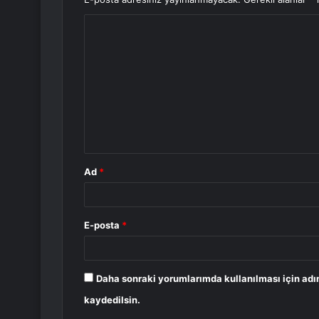
Y
o
r
u
m
*
Ad
*
E-posta
*
Daha sonraki yorumlarımda kullanılması için adı
kaydedilsin.