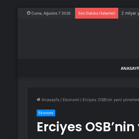
2 milyar 
Cuma, Ağustos 7 2026
Son Dakika Haberleri
ANASAY
Anasayfa
/
Ekonomi
/
Erciyes OSB’nin yeni yönetimi
Ekonomi
Erciyes OSB’nin 