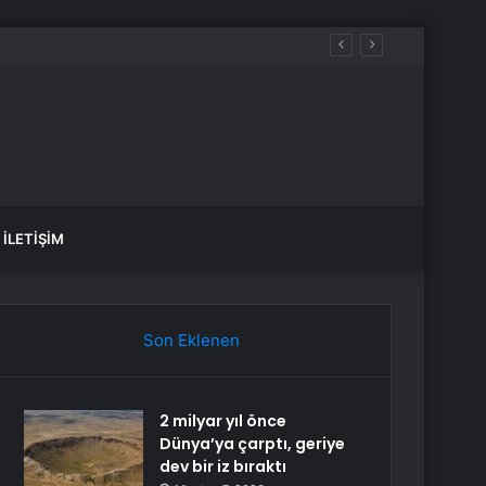
İLETIŞIM
Son Eklenen
2 milyar yıl önce
Dünya’ya çarptı, geriye
dev bir iz bıraktı