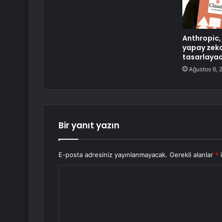
Anthropic,
yapay zeka
tasarlaya
Ağustos 6, 
Bir yanıt yazın
E-posta adresiniz yayınlanmayacak.
Gerekli alanlar
*
i
Y
o
r
u