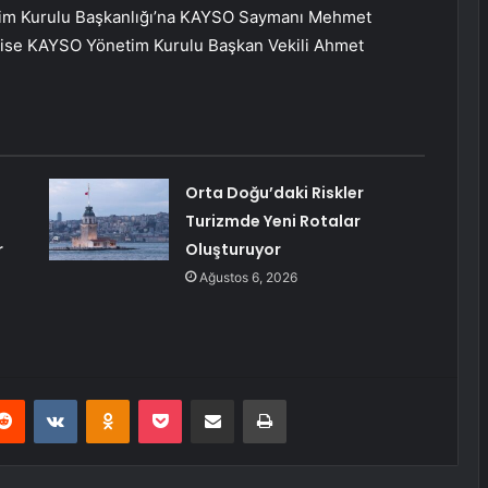
netim Kurulu Başkanlığı’na KAYSO Saymanı Mehmet
a ise KAYSO Yönetim Kurulu Başkan Vekili Ahmet
Orta Doğu’daki Riskler
Turizmde Yeni Rotalar
r
Oluşturuyor
Ağustos 6, 2026
erest
Reddit
VKontakte
Odnoklassniki
Pocket
E-Posta ile paylaş
Yazdır