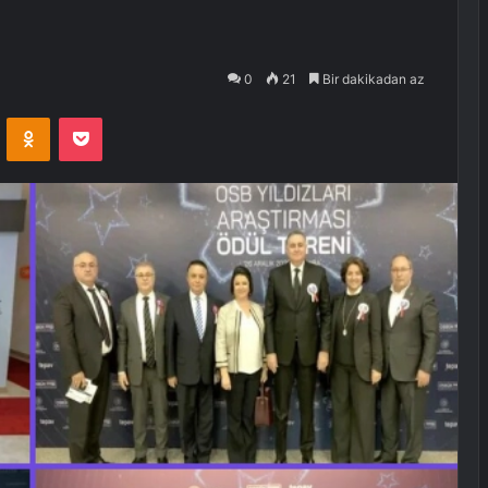
0
21
Bir dakikadan az
VKontakte
Odnoklassniki
Pocket