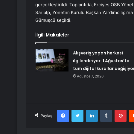
gerçekleştirildi. Toplantıda, Erciyes OSB Yö
Sarıalp, Yönetim Kurulu Başkan Yardımcılığı’n
Gümüşcü seçildi.
İlgili Makaleler
Alışveriş yapan herkesi
ilgilendiriyor: 1 Ağustos’ta
tüm dijital kurallar değişiyo
Ağustos 7, 2026
Facebook
Twitter
LinkedIn
Tumblr
Pint
Paylaş