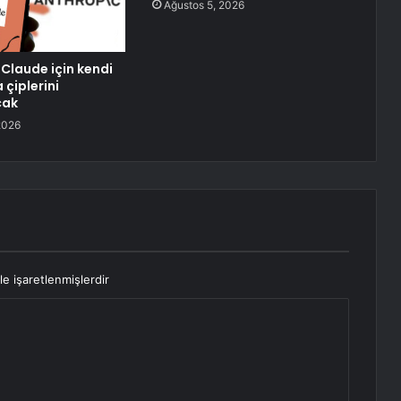
Ağustos 5, 2026
 Claude için kendi
 çiplerini
cak
2026
le işaretlenmişlerdir