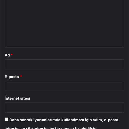
o
r
u
m
*
Ad
*
E-posta
*
İnternet sitesi
Daha sonraki yorumlarımda kullanılması için adım, e-posta
adresim ve site adresim bu tarayıcıya kaydedilsin.