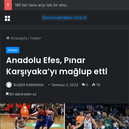
180 bin tane arıyı tek bir amaç doğaya saldılar
Menü
Anasayfa
/
Haber
Haber
Anadolu Efes, Pınar
Karşıyaka’yı mağlup etti
BUŞRA KARAMAN
Temmuz 2, 2023
0
19
Bir dakikadan az