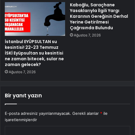
Kaboğlu, Saraçhane
Yasaklarıyla İlgili Yargı
Kararının Gereğinin Derhal
Yerine Getirilmesi
Çağrısında Bulundu
Ağustos 7, 2026
İstanbul EYÜPSULTAN su
kesintisi! 22-23 Temmuz
İSKİ Eyüpsultan su kesintisi
ne zaman bitecek, sular ne
zaman gelecek?
Ağustos 7, 2026
Bir yanıt yazın
E-posta adresiniz yayınlanmayacak.
Gerekli alanlar
*
ile
işaretlenmişlerdir
Y