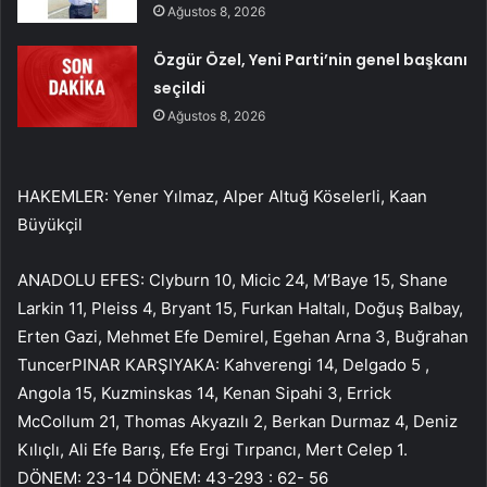
Ağustos 8, 2026
Özgür Özel, Yeni Parti’nin genel başkanı
seçildi
Ağustos 8, 2026
HAKEMLER: Yener Yılmaz, Alper Altuğ Köselerli, Kaan
Büyükçil
ANADOLU EFES: Clyburn 10, Micic 24, M’Baye 15, Shane
Larkin 11, Pleiss 4, Bryant 15, Furkan Haltalı, Doğuş Balbay,
Erten Gazi, Mehmet Efe Demirel, Egehan Arna 3, Buğrahan
TuncerPINAR KARŞIYAKA: Kahverengi 14, Delgado 5 ,
Angola 15, Kuzminskas 14, Kenan Sipahi 3, Errick
McCollum 21, Thomas Akyazılı 2, Berkan Durmaz 4, Deniz
Kılıçlı, Ali Efe Barış, Efe Ergi Tırpancı, Mert Celep 1.
DÖNEM: 23-14 DÖNEM: 43-293 : 62- 56