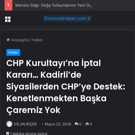
Mereto Dağı: Doğa Tutkunlarının Yeni Gözdesi
Menü
Anasayfa
/
Haber
Haber
CHP Kurultayı’na İptal
Kararı… Kadirli’de
Siyasilerden CHP’ye Destek:
Kenetlenmekten Başka
Çaremiz Yok
DİLAN BİÇER
Mayıs 23, 2026
0
0
1 dakika okuma süresi