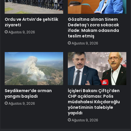
Ordu ve Artvin’de şehitlik
Gözaltına alınan Sinem
ziyareti
Dedetaş’ı zora sokacak
ifade: Makam odasında
Ağustos 9, 2026
teslim etmiş
Ağustos 9, 2026
Seydikemer’de orman
İçişleri Bakanı Çiftçi’den
yangını başladı
CHP açıklaması: Polis
müdahalesi Kılıçdaroğlu
Ağustos 9, 2026
yönetiminin talebiyle
yapıldı
Ağustos 9, 2026