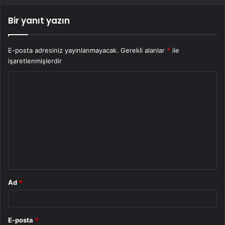
Bir yanıt yazın
E-posta adresiniz yayınlanmayacak.
Gerekli alanlar
*
ile
işaretlenmişlerdir
Y
o
r
u
m
*
Ad
*
E-posta
*