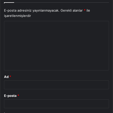
E-posta adresiniz yayınlanmayacak.
Gerekli alanlar
*
ile
işaretlenmişlerdir
Y
o
r
u
m
*
Ad
*
E-posta
*