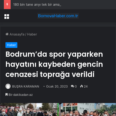
180 bin tane arıyı tek bir amaç doğaya saldılar
Menü
Anasayfa
/
Haber
Haber
Bodrum’da spor yaparken
hayatını kaybeden gencin
cenazesi toprağa verildi
BUŞRA KARAMAN
Ocak 20, 2023
0
24
Bir dakikadan az