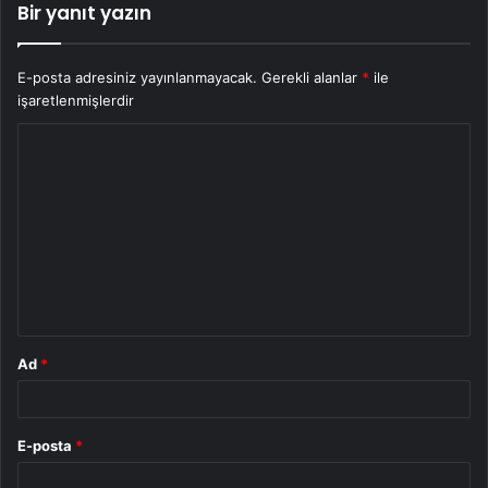
Bir yanıt yazın
E-posta adresiniz yayınlanmayacak.
Gerekli alanlar
*
ile
işaretlenmişlerdir
Y
o
r
u
m
*
Ad
*
E-posta
*