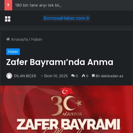
180 bin tane arıyı tek bir amaç doğaya saldılar
Menü
Anasayfa
/
Haber
Haber
Zafer Bayramı’nda Anma
DİLAN BİÇER
Ekim 10, 2025
0
0
Bir dakikadan az