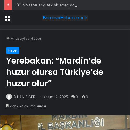
180 bin tane arıyı tek bir amaç doğaya saldılar
Menü
Anasayfa
/
Haber
Haber
Yerebakan: “Mardin’de
huzur olursa Türkiye’de
huzur olur”
DİLAN BİÇER
Kasım 12, 2025
0
0
2 dakika okuma süresi