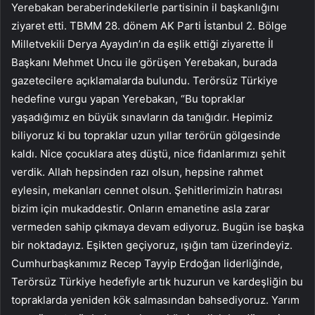
Yerebakan beraberindekilerle partisinin il başkanlığını
ziyaret etti. TBMM 28. dönem AK Parti İstanbul 2. Bölge
Milletvekili Derya Ayaydın’ın da eşlik ettiği ziyarette İl
Başkanı Mehmet Uncu ile görüşen Yerebakan, burada
gazetecilere açıklamalarda bulundu. Terörsüz Türkiye
hedefine vurgu yapan Yerebakan, “Bu topraklar
yaşadığımız en büyük sınavların da tanığıdır. Hepimiz
biliyoruz ki bu topraklar uzun yıllar terörün gölgesinde
kaldı. Nice çocuklara ateş düştü, nice fidanlarımızı şehit
verdik. Allah hepsinden razı olsun, hepsine rahmet
eylesin, mekanları cennet olsun. Şehitlerimizin hatırası
bizim için mukaddestir. Onların emanetine asla zarar
vermeden sahip çıkmaya devam ediyoruz. Bugün ise başka
bir noktadayız. Eşikten geçiyoruz, ışığın tam üzerindeyiz.
Cumhurbaşkanımız Recep Tayyip Erdoğan liderliğinde,
Terörsüz Türkiye hedefiyle artık huzurun ve kardeşliğin bu
topraklarda yeniden kök salmasından bahsediyoruz. Yarım