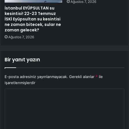
Ağustos 7, 2026
İstanbul EYÜPSULTAN su
kesintisi! 22-23 Temmuz
İSKİ Eyüpsultan su kesintisi
ne zaman bitecek, sular ne
zaman gelecek?
Ağustos 7, 2026
Bir yanıt yazın
E-posta adresiniz yayınlanmayacak.
Gerekli alanlar
*
ile
işaretlenmişlerdir
Y
o
r
u
m