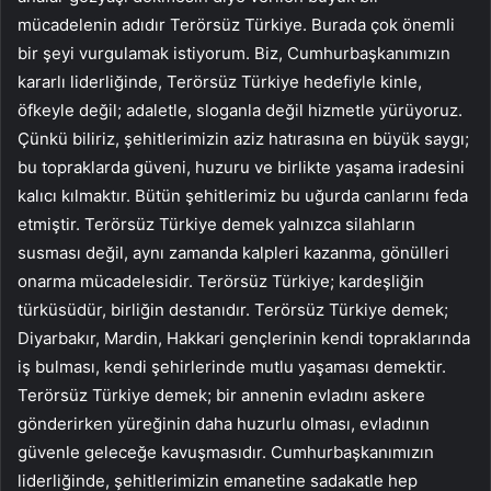
mücadelenin adıdır Terörsüz Türkiye. Burada çok önemli
bir şeyi vurgulamak istiyorum. Biz, Cumhurbaşkanımızın
kararlı liderliğinde, Terörsüz Türkiye hedefiyle kinle,
öfkeyle değil; adaletle, sloganla değil hizmetle yürüyoruz.
Çünkü biliriz, şehitlerimizin aziz hatırasına en büyük saygı;
bu topraklarda güveni, huzuru ve birlikte yaşama iradesini
kalıcı kılmaktır. Bütün şehitlerimiz bu uğurda canlarını feda
etmiştir. Terörsüz Türkiye demek yalnızca silahların
susması değil, aynı zamanda kalpleri kazanma, gönülleri
onarma mücadelesidir. Terörsüz Türkiye; kardeşliğin
türküsüdür, birliğin destanıdır. Terörsüz Türkiye demek;
Diyarbakır, Mardin, Hakkari gençlerinin kendi topraklarında
iş bulması, kendi şehirlerinde mutlu yaşaması demektir.
Terörsüz Türkiye demek; bir annenin evladını askere
gönderirken yüreğinin daha huzurlu olması, evladının
güvenle geleceğe kavuşmasıdır. Cumhurbaşkanımızın
liderliğinde, şehitlerimizin emanetine sadakatle hep