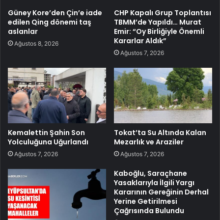
Güney Kore’den Çin’e iade
CHP Kapalı Grup Toplantısı
edilen Qing dönemi taş
TBMM’de Yapıldı… Murat
aslanlar
Emir: “Oy Birliğiyle Önemli
Kararlar Aldık”
Ağustos 8, 2026
Ağustos 7, 2026
Kemalettin Şahin Son
Tokat’ta Su Altında Kalan
Yolculuğuna Uğurlandı
Mezarlık ve Araziler
Ağustos 7, 2026
Ağustos 7, 2026
Kaboğlu, Saraçhane
Yasaklarıyla İlgili Yargı
Kararının Gereğinin Derhal
Yerine Getirilmesi
Çağrısında Bulundu