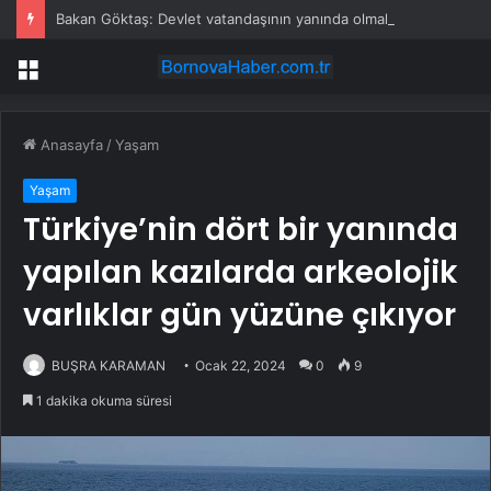
Bakan Göktaş: Devlet vatandaşının yanında olmak için var
Menü
Anasayfa
/
Yaşam
Yaşam
Türkiye’nin dört bir yanında
yapılan kazılarda arkeolojik
varlıklar gün yüzüne çıkıyor
BUŞRA KARAMAN
Ocak 22, 2024
0
9
1 dakika okuma süresi