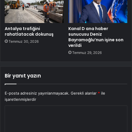
Antalya trafiğini
Kanal D ana haber
rahatlatacak dokunuş
sunucusu Deniz
Bayramoğlu’nun işine son
Temmuz 30, 2026
verildi
Temmuz 29, 2026
Bir yanıt yazın
E-posta adresiniz yayınlanmayacak.
Gerekli alanlar
*
ile
işaretlenmişlerdir
Y
o
r