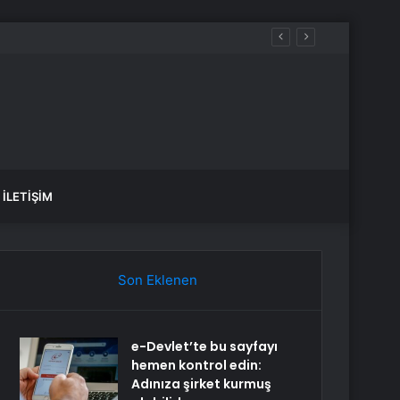
rıs Ziyareti Öncesi Ankara’ya Geliyor
İLETIŞIM
Son Eklenen
e-Devlet’te bu sayfayı
hemen kontrol edin:
Adınıza şirket kurmuş