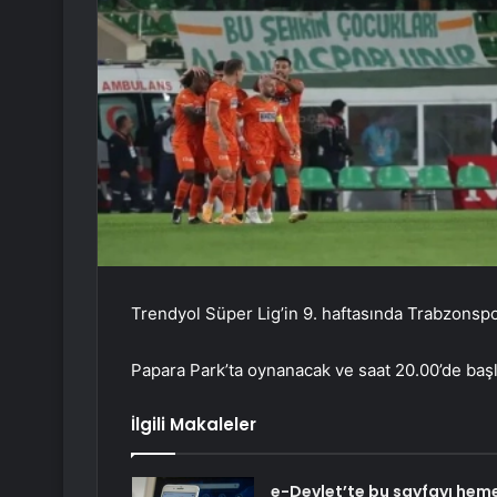
Trendyol Süper Lig’in 9. haftasında Trabzonspo
Papara Park’ta oynanacak ve saat 20.00’de baş
İlgili Makaleler
e-Devlet’te bu sayfayı hem