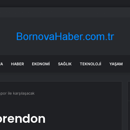
nel Sekreteri Guterres’in Kıbrıs Özel Temsilcisi Holguin, Guterres’in Kıb
FA
HABER
EKONOMI
SAĞLIK
TEKNOLOJI
YAŞAM
or ile karşılaşacak
orendon