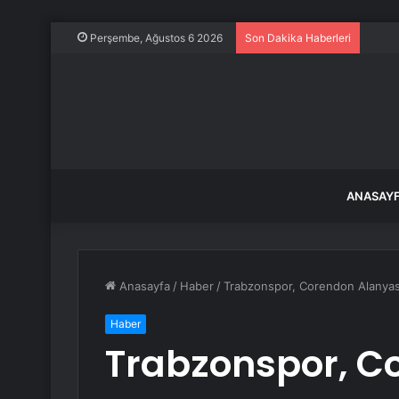
BM Ge
Perşembe, Ağustos 6 2026
Son Dakika Haberleri
ANASAY
Anasayfa
/
Haber
/
Trabzonspor, Corendon Alanyasp
Haber
Trabzonspor, C