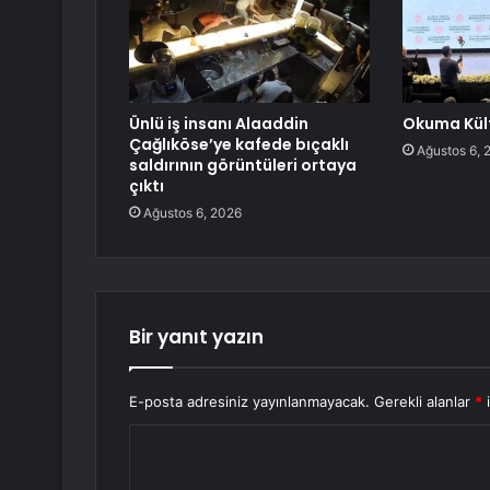
Ünlü iş insanı Alaaddin
Okuma Kültü
Çağlıköse’ye kafede bıçaklı
Ağustos 6, 
saldırının görüntüleri ortaya
çıktı
Ağustos 6, 2026
Bir yanıt yazın
E-posta adresiniz yayınlanmayacak.
Gerekli alanlar
*
i
Y
o