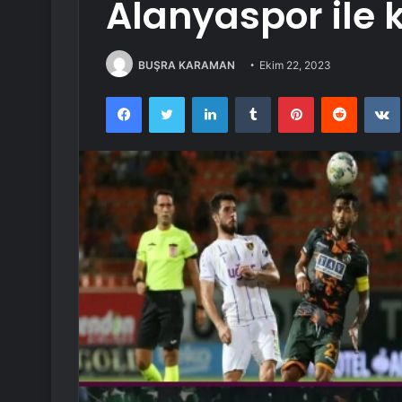
Alanyaspor ile 
BUŞRA KARAMAN
Ekim 22, 2023
Facebook
Twitter
LinkedIn
Tumblr
Pinterest
Reddit