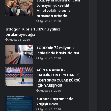
Bozbey’in davası öncesi
tansiyon yükseldi!
Milletvekili ile polis
arasında arbede
Ağustos 6, 2026
Erdoğan: Kıbrıs Türk’ünü yalnız
bırakmayacağız
Ağustos 6, 2026
TCDD’nin 72 milyarlık
ihalesinde baskı iddiası
Ağustos 6, 2026
AĞRI’DA ANALİG
BADMİNTON HEYECANI: 9
İLDEN SPORCULAR KÜRSÜ
İÇİN YARIŞIYOR
Ağustos 6, 2026
Kurban Bayramı’nda
Yağışlı Hava
Ağustos 6, 2026