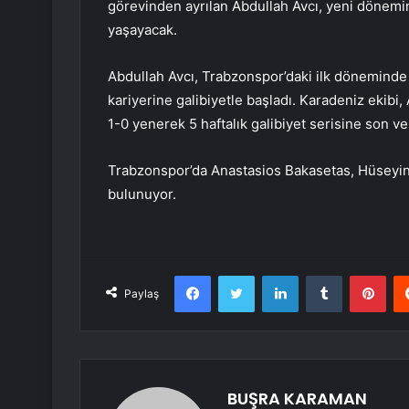
görevinden ayrılan Abdullah Avcı, yeni dönemin
yaşayacak.
Abdullah Avcı, Trabzonspor’daki ilk döneminde
kariyerine galibiyetle başladı. Karadeniz ekibi
1-0 yenerek 5 haftalık galibiyet serisine son ve
Trabzonspor’da Anastasios Bakasetas, Hüseyin
bulunuyor.
Facebook
Twitter
LinkedIn
Tumblr
Pint
Paylaş
BUŞRA KARAMAN