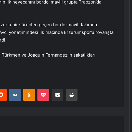
in ilk heyecanını bordo-mavili grupta Trabzon’da
 zorlu bir süreçten geçen bordo-mavili takımda
, Avcı yönetimindeki ilk maçında Erzurumspor’u rövanşta
rdi.
 Türkmen ve Joaquin Fernandez’in sakatlıkları
erest
Reddit
VKontakte
Odnoklassniki
Pocket
E-Posta ile paylaş
Yazdır