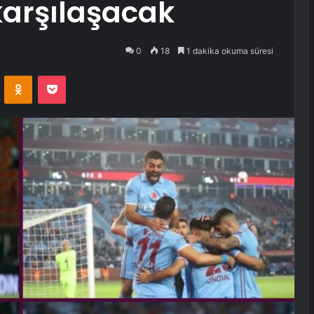
karşılaşacak
0
18
1 dakika okuma süresi
VKontakte
Odnoklassniki
Pocket