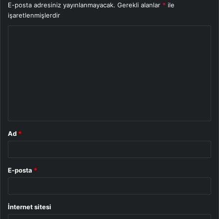
E-posta adresiniz yayınlanmayacak.
Gerekli alanlar
*
ile
işaretlenmişlerdir
Y
o
r
u
m
*
Ad
*
E-posta
*
İnternet sitesi