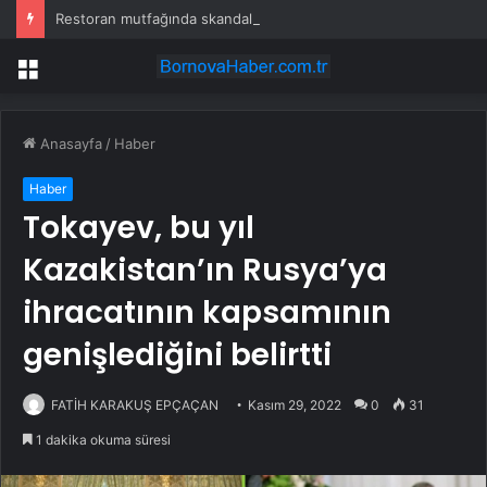
Restoran mutfağında skandal görüntü! Hamuru böyle hazırladılar
Menü
Anasayfa
/
Haber
Haber
Tokayev, bu yıl
Kazakistan’ın Rusya’ya
ihracatının kapsamının
genişlediğini belirtti
FATİH KARAKUŞ EPÇAÇAN
Kasım 29, 2022
0
31
1 dakika okuma süresi