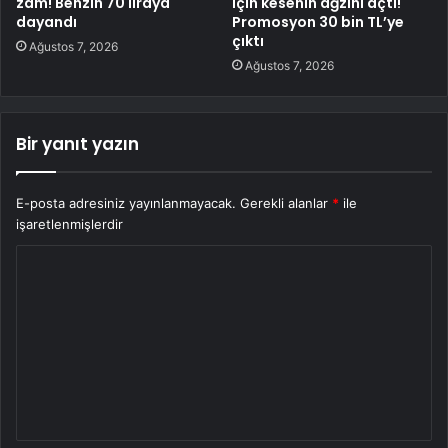
zam! Benzin 70 liraya
için kesenin ağzını açtı!
dayandı
Promosyon 30 bin TL’ye
çıktı
Ağustos 7, 2026
Ağustos 7, 2026
Bir yanıt yazın
E-posta adresiniz yayınlanmayacak.
Gerekli alanlar
*
ile
işaretlenmişlerdir
Y
o
r
u
m
*