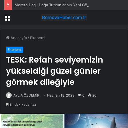
Mereto Dağı: Doğa Tutkunlarının Yeni Gözdesi
Menü
Anasayfa
/
Ekonomi
Ekonomi
TESK: Refah seviyemizin
yükseldiği güzel günler
görmek dileğiyle
AYLİA ÖZDEMİR
Haziran 18, 2023
0
20
Bir dakikadan az