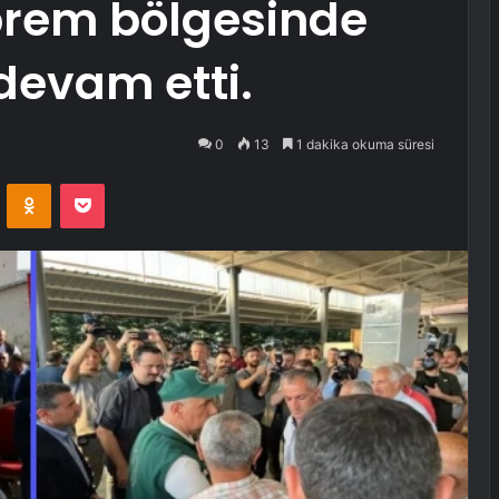
rem bölgesinde
devam etti.
0
13
1 dakika okuma süresi
VKontakte
Odnoklassniki
Pocket