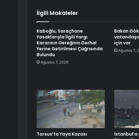
İlgili Makaleler
Kaboğlu, Saraçhane
Bakan Gökt
Yasaklarıyla İlgili Yargı
vatandaşı
Kararının Gereğinin Derhal
için var
Yerine Getirilmesi Çağrısında
Ağustos 7, 
Bulundu
Ağustos 7, 2026
Tarsus’ta Yaya Kazası
İstanbul’a 