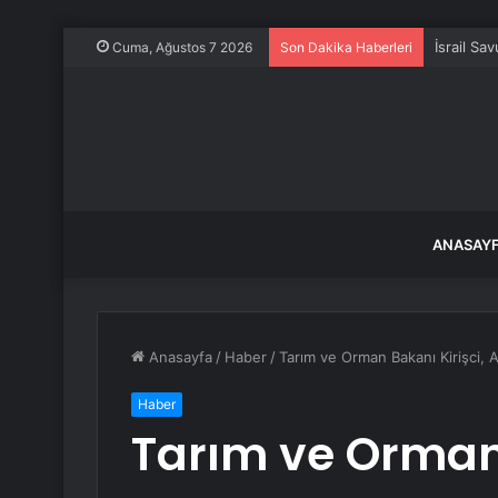
İsrail Sa
Cuma, Ağustos 7 2026
Son Dakika Haberleri
ANASAY
Anasayfa
/
Haber
/
Tarım ve Orman Bakanı Kirişci,
Haber
Tarım ve Orman 