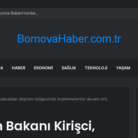
vunma Bakanı’nından Türkiye’ye ‘İran gibi olmayın’ tehdidi
FA
HABER
EKONOMI
SAĞLIK
TEKNOLOJI
YAŞAM
 Adana’daki deprem bölgesinde incelemelerine devam etti.
Bakanı Kirişci,