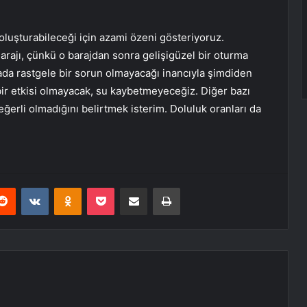
luşturabileceği için azami özeni gösteriyoruz.
Barajı, çünkü o barajdan sonra gelişigüzel bir oturma
rada rastgele bir sorun olmayacağı inancıyla şimdiden
r etkisi olmayacak, su kaybetmeyeceğiz. Diğer bazı
eğerli olmadığını belirtmek isterim. Doluluk oranları da
erest
Reddit
VKontakte
Odnoklassniki
Pocket
E-Posta ile paylaş
Yazdır