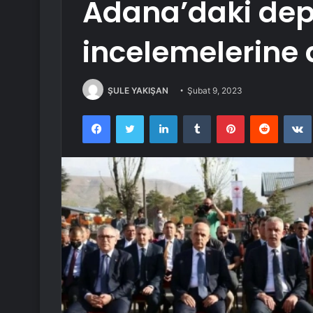
Adana’daki dep
incelemelerine 
ŞULE YAKIŞAN
Şubat 9, 2023
Facebook
Twitter
LinkedIn
Tumblr
Pinterest
Reddit