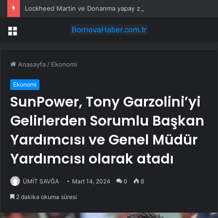
Lockheed Martin ve Donanma yapay zeka denizaltı tespit sistemini test etti
Menü
Anasayfa
/
Ekonomi
Ekonomi
SunPower, Tony Garzolini’yi
Gelirlerden Sorumlu Başkan
Yardımcısı ve Genel Müdür
Yardımcısı olarak atadı
ÜMİT SAVĞA
Mart 14, 2024
0
8
2 dakika okuma süresi