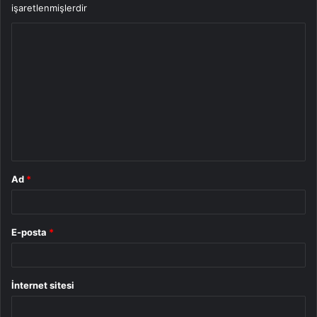
işaretlenmişlerdir
Y
o
r
u
m
*
Ad
*
E-posta
*
İnternet sitesi