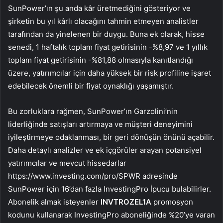
SunPower’ın şu anda kâr üretmediğini gösteriyor ve
şirketin bu yıl kârlı olacağını tahmin etmeyen analistler
tarafından da yinelenen bir duygu. Buna ek olarak, hisse
senedi, 1 haftalık toplam fiyat getirisinin -%8,97 ve 1 yıllık
toplam fiyat getirisinin -%81,88 olmasıyla kanıtlandığı
üzere, yatırımcılar için daha yüksek bir risk profiline işaret
edebilecek önemli bir fiyat oynaklığı yaşamıştır.
Bu zorluklara rağmen, SunPower’ın Garzolini’nin
liderliğinde satışları artırmaya ve müşteri deneyimini
iyileştirmeye odaklanması, bir geri dönüşün önünü açabilir.
Daha detaylı analizler ve ek içgörüler arayan potansiyel
yatırımcılar ve mevcut hissedarlar
https://www.investing.com/pro/SPWR adresinde
SunPower için 16’dan fazla InvestingPro İpucu bulabilirler.
Abonelik almak isteyenler
INVTROZEL1A
promosyon
kodunu kullanarak InvestingPro aboneliğinde %20’ye varan