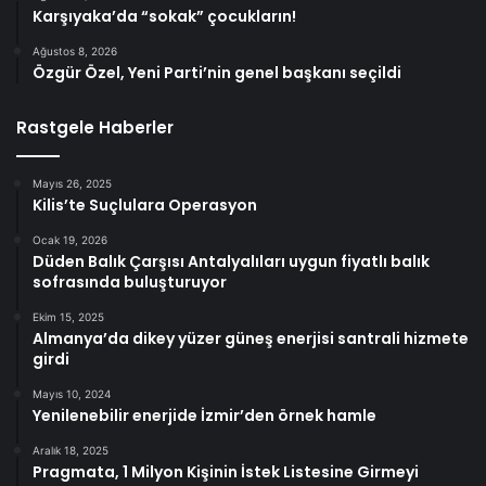
Karşıyaka’da “sokak” çocukların!
Ağustos 8, 2026
Özgür Özel, Yeni Parti’nin genel başkanı seçildi
Rastgele Haberler
Mayıs 26, 2025
Kilis’te Suçlulara Operasyon
Ocak 19, 2026
Düden Balık Çarşısı Antalyalıları uygun fiyatlı balık
sofrasında buluşturuyor
Ekim 15, 2025
Almanya’da dikey yüzer güneş enerjisi santrali hizmete
girdi
Mayıs 10, 2024
Yenilenebilir enerjide İzmir’den örnek hamle
Aralık 18, 2025
Pragmata, 1 Milyon Kişinin İstek Listesine Girmeyi