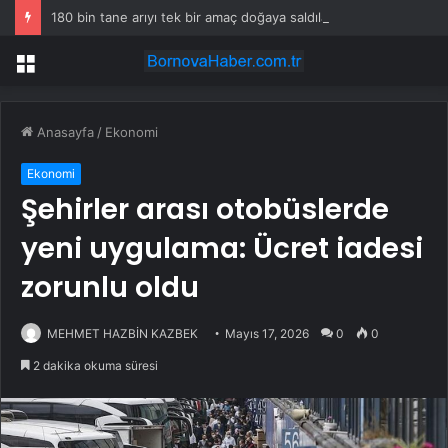
180 bin tane arıyı tek bir amaç doğaya saldılar
Menü
Anasayfa
/
Ekonomi
Ekonomi
Şehirler arası otobüslerde
yeni uygulama: Ücret iadesi
zorunlu oldu
MEHMET HAZBİN KAZBEK
Mayıs 17, 2026
0
0
2 dakika okuma süresi