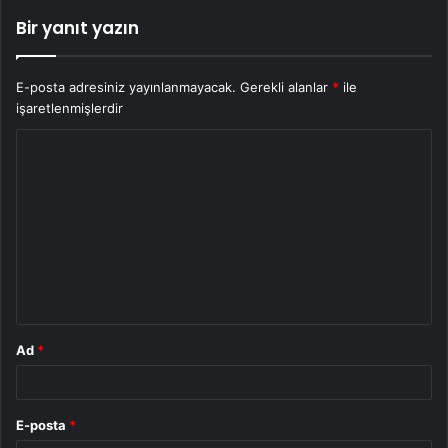
Bir yanıt yazın
E-posta adresiniz yayınlanmayacak.
Gerekli alanlar
*
ile
işaretlenmişlerdir
Y
o
r
u
m
*
Ad
*
E-posta
*