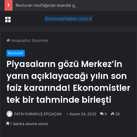
Restoran mutfağında skandal görüntü! Hamuru böyle hazırladılar
Menü
Anasayfa
/
Ekonomi
Ekonomi
Piyasaların gözü Merkez’in
yarın açıklayacağı yılın son
faiz kararında! Ekonomistler
tek bir tahminde birleşti
FATİH KARAKUŞ EPÇAÇAN
Kasım 24, 2022
0
26
1 dakika okuma süresi