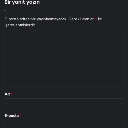
Bir yanıt yazın
E-posta adresiniz yayınlanmayacak.
Gerekli alanlar
*
ile
işaretlenmişlerdir
Y
o
r
u
m
*
Ad
*
E-posta
*