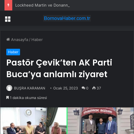
Lockheed Martin ve Donanma yapay zeka denizaltı tespit sistemini test etti
Menü
Anasayfa
/
Haber
Haber
Pastör Çevik’ten AK Parti
Buca’ya anlamlı ziyaret
BUŞRA KARAMAN
Ocak 25, 2023
0
37
1 dakika okuma süresi