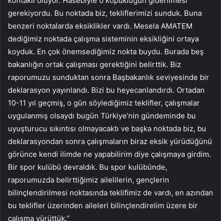
kontaklı oluyor. Hasebiyle o kopukluğun giderilmesi
gerekiyordu. Bu noktada biz, tekliflerimizi sunduk. Buna
benzeri noktalarda eksiklikler vardı. Mesela AMATEM
dediğimiz noktada çalışma sisteminin eksikliğini ortaya
koyduk. En çok önemsediğimiz nokta buydu. Burada beş
bakanlığın ortak çalışması gerektiğini belirttik. Biz
raporumuzu sunduktan sonra Başbakanlık seviyesinde bir
deklarasyon yayınlandı. Bizi bu heyecanlandırdı. Ortadan
10-11 yıl geçmiş, o gün söylediğimiz teklifler, çalışmalar
uygulanmış olsaydı bugün Türkiye’nin gündeminde bu
uyuşturucu sıkıntısı olmayacaktı ve başka noktada biz, bu
deklarasyondan sonra çalışmaların biraz eksik yürüdüğünü
görünce kendi ilimde ne yapabilirim diye çalışmaya girdim.
Bir spor kulübü devraldık. Bu spor kulübünde,
raporumuzda belirttiğimiz ailelilerin, gençlerin
bilinçlendirilmesi noktasında teklifimiz de vardı, en azından
bu teklifler üzerinden aileleri bilinçlendirelim üzere bir
çalışma yürüttük.”