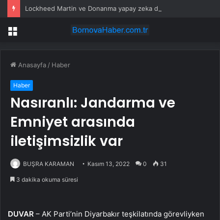
Lockheed Martin ve Donanma yapay zeka denizaltı tespit sistemini test etti
Menü
Anasayfa
/
Haber
Haber
Nasıranlı: Jandarma ve
Emniyet arasında
iletişimsizlik var
BUŞRA KARAMAN
Kasım 13, 2022
0
31
3 dakika okuma süresi
DUVAR
– AK Parti’nin Diyarbakır teşkilatında görevliyken