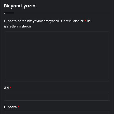
Bir yanıt yazın
E-posta adresiniz yayınlanmayacak.
Gerekli alanlar
*
ile
işaretlenmişlerdir
Y
o
r
u
m
*
Ad
*
E-posta
*