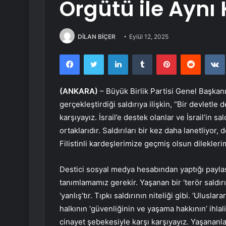
Örgütü ile Aynı
DİLAN BİÇER
Eylül 12, 2025
Facebook
Twitter
LinkedIn
Tumblr
Pinterest
Reddit
(ANKARA)
– Büyük Birlik Partisi Genel Başkanı 
gerçekleştirdiği saldırıya ilişkin, “Bir devletle 
karşıyayız. İsrail’e destek olanlar ve İsrail’in sal
ortaklarıdır. Saldırıları bir kez daha lanetliyor
Filistinli kardeşlerimize geçmiş olsun dilekleri
Destici sosyal medya hesabından yaptığı paylaşım
tanımlamamız gerekir. Yaşanan bir ‘terör saldır
‘yanlış’tır. Tıpkı saldırının niteliği gibi. ‘Ulusl
halkının ‘güvenliğinin ve yaşama hakkının’ ihlali
cinayet şebekesiyle karşı karşıyayız. Yaşananlar