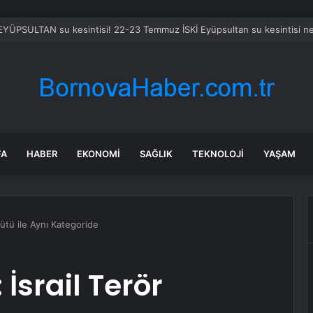
 EYÜPSULTAN su kesintisi! 22-23 Temmuz İSKİ Eyüpsultan su kesintisi n
FA
HABER
EKONOMI
SAĞLIK
TEKNOLOJI
YAŞAM
gütü ile Aynı Kategoride
 İsrail Terör