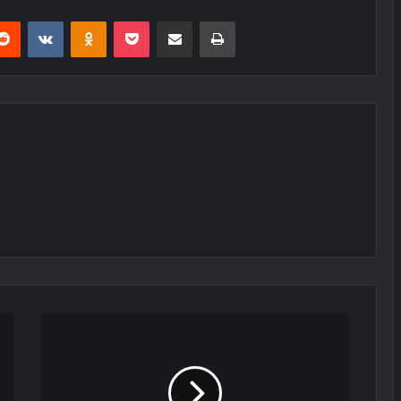
erest
Reddit
VKontakte
Odnoklassniki
Pocket
E-Posta ile paylaş
Yazdır