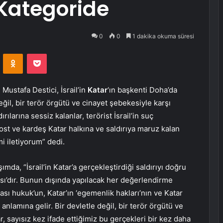
 Kategoride
0
0
1 dakika okuma süresi
VKontakte
Odnoklassniki
Pocket
Mustafa Destici, İsrail’in
Katar
‘ın başkenti Doha’da
değil, bir terör örgütü ve cinayet şebekesiyle karşı
dırılarına sessiz kalanlar, terörist İsrail’in suç
, dost ve kardeş Katar halkına ve saldırıya maruz kalan
mi iletiyorum” dedi.
da, “İsrail’in Katar’a gerçekleştirdiği saldırıyı doğru
ısı’dır. Bunun dışında yapılacak her değerlendirme
ararası hukuk’un, Katar’ın ‘egemenlik hakları’nın ve Katar
 anlamına gelir. Bir devletle değil, bir terör örgütü ve
, sayısız kez ifade ettiğimiz bu gerçekleri bir kez daha