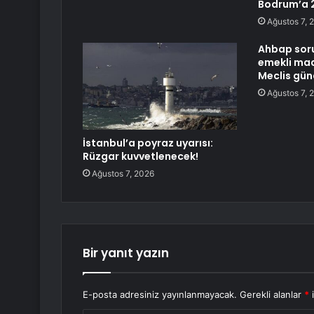
Bodrum’a 2
Ağustos 7, 
Ahbap sor
emekli maa
Meclis gü
Ağustos 7, 
İstanbul’a poyraz uyarısı:
Rüzgar kuvvetlenecek!
Ağustos 7, 2026
Bir yanıt yazın
E-posta adresiniz yayınlanmayacak.
Gerekli alanlar
*
i