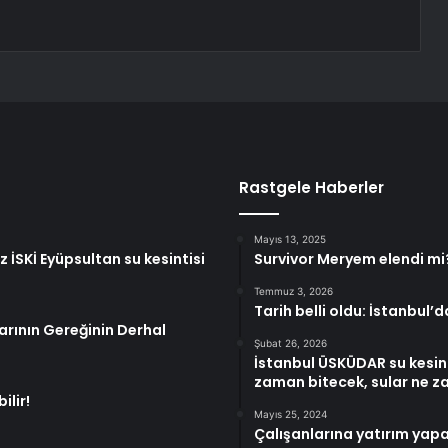
Rastgele Haberler
Mayıs 13, 2025
İSKİ Eyüpsultan su kesintisi
Survivor Meryem elendi mi
Temmuz 3, 2026
Tarih belli oldu: İstanbul
rarının Gereğinin Derhal
Şubat 26, 2026
İstanbul ÜSKÜDAR su kesinti
zaman bitecek, sular ne 
ilir!
Mayıs 25, 2024
Çalışanlarına yatırım yapan