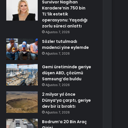
Survivor Nagihan
Karadere’nin 750 bin
TL’lik estetik
operasyonu: Yaşadığı
zorlu süreci anlattı
Ağustos 7, 2026
Sözler tutulmadı
madenci yine eylemde
Ağustos 7, 2026
Gemi üretiminde geriye
düşen ABD, çözümü
Samsung’da buldu
Ağustos 7, 2026
2 milyar yıl önce
Dünya’ya çarptı, geriye
dev bir iz bıraktı
Ağustos 7, 2026
Bodrum’a 20 Bin Araç
Girişi