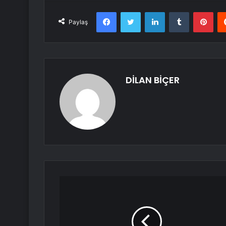
Facebook
Twitter
LinkedIn
Tumblr
Pint
Paylaş
DİLAN BİÇER