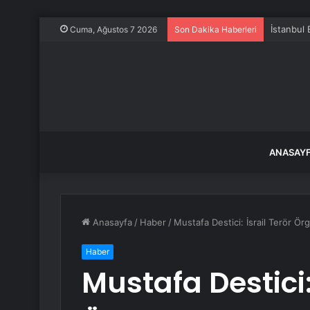
İstanbul
Cuma, Ağustos 7 2026
Son Dakika Haberleri
ANASAY
Anasayfa
/
Haber
/
Mustafa Destici: İsrail Terör Ör
Haber
Mustafa Destici: