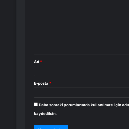
Y
o
r
u
m
*
Ad
*
E-posta
*
Daha sonraki yorumlarımda kullanılması için adı
kaydedilsin.