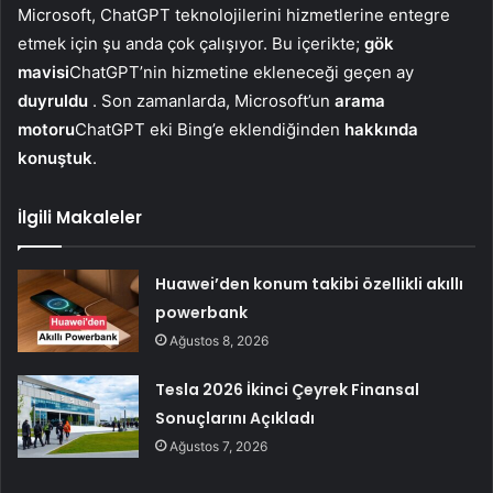
Microsoft, ChatGPT teknolojilerini hizmetlerine entegre
etmek için şu anda çok çalışıyor. Bu içerikte;
gök
mavisi
ChatGPT’nin hizmetine ekleneceği geçen ay
duyruldu
. Son zamanlarda, Microsoft’un
arama
motoru
ChatGPT eki Bing’e eklendiğinden
hakkında
konuştuk
.
İlgili Makaleler
Huawei’den konum takibi özellikli akıllı
powerbank
Ağustos 8, 2026
Tesla 2026 İkinci Çeyrek Finansal
Sonuçlarını Açıkladı
Ağustos 7, 2026