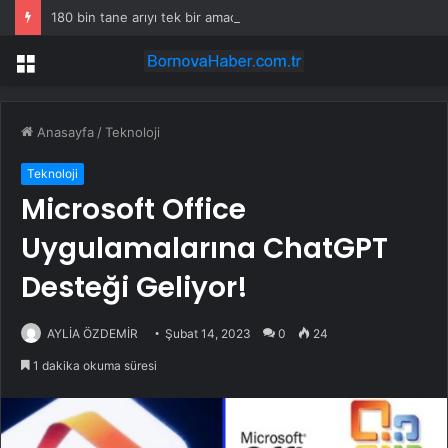
180 bin tane arıyı tek bir amaç doğaya saldılar
Menü
Anasayfa
/
Teknoloji
Teknoloji
Microsoft Office
Uygulamalarına ChatGPT
Desteği Geliyor!
AYLİA ÖZDEMİR
Şubat 14, 2023
0
24
1 dakika okuma süresi