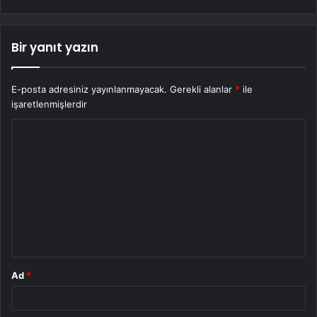
Bir yanıt yazın
E-posta adresiniz yayınlanmayacak.
Gerekli alanlar
*
ile
işaretlenmişlerdir
Y
o
r
u
m
*
Ad
*