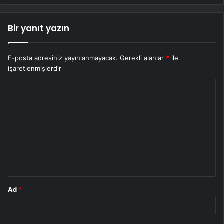
Bir yanıt yazın
E-posta adresiniz yayınlanmayacak.
Gerekli alanlar
*
ile
işaretlenmişlerdir
Y
o
r
u
m
*
Ad
*