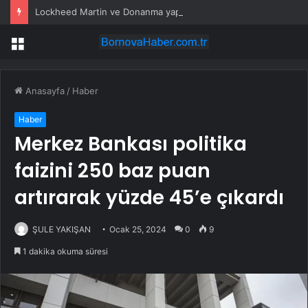
Lockheed Martin ve Donanma yapay zeka denizaltı tespit sistemini test etti
Menü
Anasayfa
/
Haber
Haber
Merkez Bankası politika
faizini 250 baz puan
artırarak yüzde 45’e çıkardı
ŞULE YAKIŞAN
Ocak 25, 2024
0
9
1 dakika okuma süresi