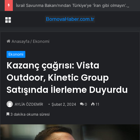
İsrail Savunma Bakanı’nından Türkiye’ye ‘İran gibi olmayın’ tehdidi
Menü
Anasayfa
/
Ekonomi
Ekonomi
Kazanç çağrısı: Vista
Outdoor, Kinetic Group
Satışında İlerleme Duyurdu
AYLİA ÖZDEMİR
Şubat 2, 2024
0
11
3 dakika okuma süresi