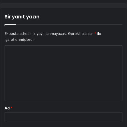
Bir yanıt yazın
E-posta adresiniz yayınlanmayacak.
Gerekli alanlar
*
ile
işaretlenmişlerdir
Y
o
r
u
m
*
Ad
*