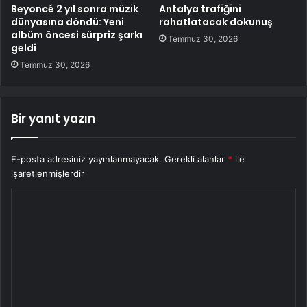
Beyoncé 2 yıl sonra müzik
Antalya trafiğini
dünyasına döndü: Yeni
rahatlatacak dokunuş
albüm öncesi sürpriz şarkı
Temmuz 30, 2026
geldi
Temmuz 30, 2026
Bir yanıt yazın
E-posta adresiniz yayınlanmayacak.
Gerekli alanlar
*
ile
işaretlenmişlerdir
Y
o
r
u
m
*