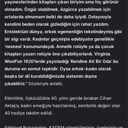
yayınevlerinden kitapları çıkan biriyim ama hiç görünür
olmadım. Özgür olabilmek, özgürce yazabilmek için
ortalarda olmamam belki de daha iyiydi. Dolayısıyla
kendimi beden olarak gizlediğim için rahat yazdım.
Entelektüel dünya, erkek egemenliğin tekelindeymiş gibi
bir algı vardı. Kadınlar geçmişte edebiyatın genellikle
‘nesnesi’ konumundaydı. Annelik rolüyle ya da çocuk
kitapları yazarı rolüyle öne çıkabiliyorlardı. Virginia
Woolf’un 1920’lerde yayınladığı ‘Kendine Ait Bir Oda’ bu
duruma en somut tepkidir. Oysa erkek-kadın olarak
başka bir dil kurabildiğimizde sistemin dışına
çıkabiliriz.”
Sözleriyle anlattı.
Etkinlikte, öykücülükte 40. yılını geride bırakan Cihan
Aktaş’a, kadın emeğiyle hazırlanmış, sembolik değeri olan
40 hediye takdim edildi.
Edebiyat Buluşmaları, KADEM yöneticilerinin, üyelerinin ve