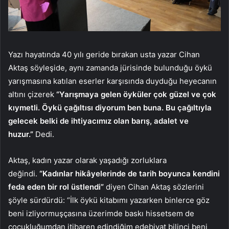
Yazı hayatında 40 yılı geride bırakan usta yazar Cihan
Aktaş söyleşide, aynı zamanda jürisinde bulunduğu öykü
yarışmasına katılan eserler karşısında duyduğu heyecanın
altını çizerek
“Yarışmaya gelen öyküler çok güzel ve çok
kıymetli. Öykü çağıltısı diyorum ben buna. Bu çağıltıyla
gelecek belki de ihtiyacımız olan barış, adalet ve
huzur.”
Dedi.
Aktaş, kadın yazar olarak yaşadığı zorluklara
değindi.
“Kadınlar hikâyelerinde de tarih boyunca kendini
feda eden bir rol üstlendi”
diyen Cihan Aktaş sözlerini
şöyle sürdürdü: “İlk öykü kitabımı yazarken binlerce göz
beni izliyormuşçasına üzerimde baskı hissetsem de
çocukluğumdan itibaren edindiğim edebiyat bilinci beni