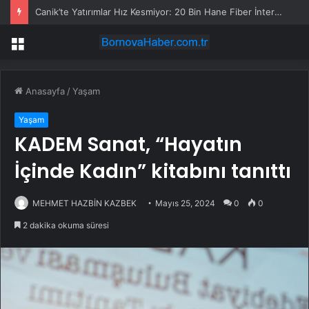
Canik’te Yatırımlar Hız Kesmiyor: 20 Bin Hane Fiber İnternete Kavuşuyor
Menü
Anasayfa
/
Yaşam
Yaşam
KADEM Sanat, “Hayatın
İçinde Kadın” kitabını tanıttı
MEHMET HAZBİN KAZBEK
Mayıs 25, 2024
0
0
2 dakika okuma süresi