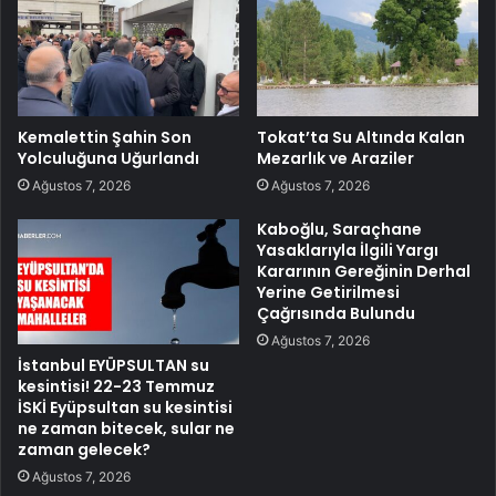
Kemalettin Şahin Son
Tokat’ta Su Altında Kalan
Yolculuğuna Uğurlandı
Mezarlık ve Araziler
Ağustos 7, 2026
Ağustos 7, 2026
Kaboğlu, Saraçhane
Yasaklarıyla İlgili Yargı
Kararının Gereğinin Derhal
Yerine Getirilmesi
Çağrısında Bulundu
Ağustos 7, 2026
İstanbul EYÜPSULTAN su
kesintisi! 22-23 Temmuz
İSKİ Eyüpsultan su kesintisi
ne zaman bitecek, sular ne
zaman gelecek?
Ağustos 7, 2026