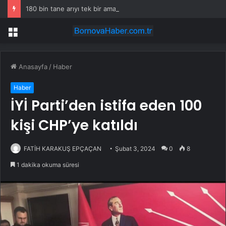
180 bin tane arıyı tek bir amaç doğaya saldılar
Menü
Anasayfa
/
Haber
Haber
İYİ Parti’den istifa eden 100
kişi CHP’ye katıldı
FATİH KARAKUŞ EPÇAÇAN
Şubat 3, 2024
0
8
1 dakika okuma süresi