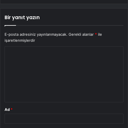
Bir yanıt yazın
E-posta adresiniz yayınlanmayacak.
Gerekli alanlar
*
ile
işaretlenmişlerdir
Y
o
r
u
m
*
Ad
*