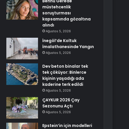
Bennu Gerede
müstehcenlik
soruşturması
kapsamında gözaltına
alındı
Ağustos 5, 2026
İnegöl’de Koltuk
İmalathanesinde Yangın
Ağustos 5, 2026
Dev beton binalar tek
tek çöküyor: Binlerce
kişinin yaşadığı ada
kaderine terk edildi
Ağustos 5, 2026
ÇAYKUR 2026 Çay
Sezonunu Açtı
Ağustos 5, 2026
Epstein’in için modelleri