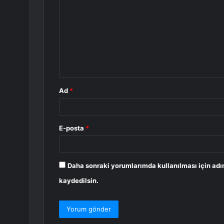
o
r
u
m
*
Ad
*
E-posta
*
Daha sonraki yorumlarımda kullanılması için adı
kaydedilsin.