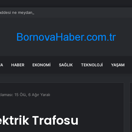
ddesi ne meydanı var: Bu köy görenleri hayrete düşürüyor
FA
HABER
EKONOMI
SAĞLIK
TEKNOLOJI
YAŞAM
laması: 15 Ölü, 6 Ağır Yaralı
ktrik Trafosu