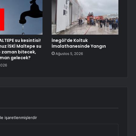
LTEPE su kesintisi!
İnegöl’de Koltuk
uz İSKİ Maltepe su
İmalathanesinde Yangın
ne zaman bitecek,
Ağustos 5, 2026
aman gelecek?
2026
le işaretlenmişlerdir