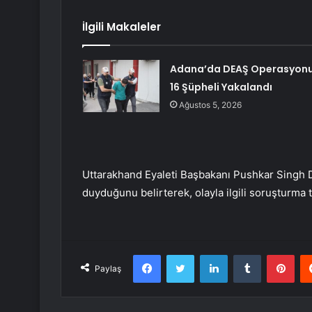
İlgili Makaleler
Adana’da DEAŞ Operasyonu
16 Şüpheli Yakalandı
Ağustos 5, 2026
Uttarakhand Eyaleti Başbakanı Pushkar Singh D
duyduğunu belirterek, olayla ilgili soruşturma t
Facebook
Twitter
LinkedIn
Tumblr
Pint
Paylaş