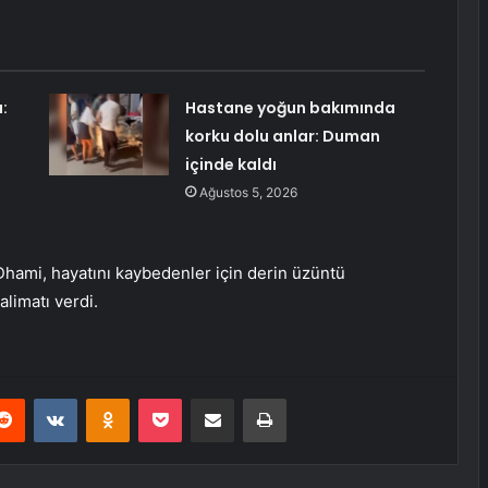
:
Hastane yoğun bakımında
korku dolu anlar: Duman
içinde kaldı
Ağustos 5, 2026
hami, hayatını kaybedenler için derin üzüntü
alimatı verdi.
erest
Reddit
VKontakte
Odnoklassniki
Pocket
E-Posta ile paylaş
Yazdır