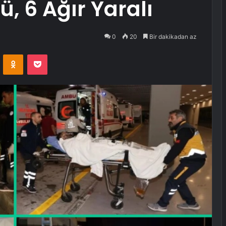
ü, 6 Ağır Yaralı
0
20
Bir dakikadan az
VKontakte
Odnoklassniki
Pocket