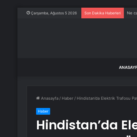
Ne ca
Çarşamba, Ağustos 5 2026
Son Dakika Haberleri
ANASAY
Anasayfa
/
Haber
/
Hindistan’da Elektrik Trafosu Pat
Haber
Hindistan’da Ele