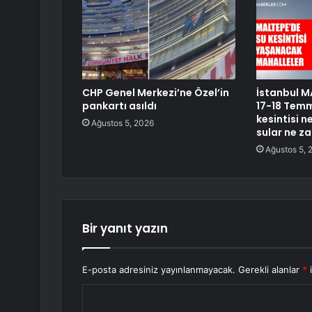
CHP Genel Merkezi’ne Özel’in
İstanbul MA
pankartı asıldı
17-18 Temm
kesintisi 
Ağustos 5, 2026
sular ne z
Ağustos 5, 
Bir yanıt yazın
E-posta adresiniz yayınlanmayacak.
Gerekli alanlar
*
i
Y