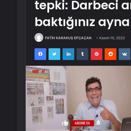
tepki: Darbeci a
baktığınız ayna
FATİH KARAKUŞ EPÇAÇAN
Kasım 10, 2023
Facebook
Twitter
LinkedIn
Tumblr
Pinterest
Reddit