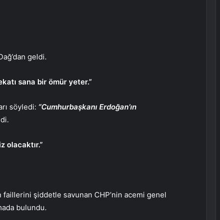
Dağ’dan geldi.
atı sana bir ömür yeter.”
rı söyledi:
“Cumhurbaşkanı Erdoğan’ın
di.
z olacaktır.”
in faillerini şiddetle savunan CHP’nin acemi genel
mada bulundu.