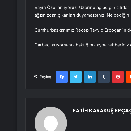
Sayın Özel anlıyoruz; Üzerine ağladığınız lider
ağzınızdan çıkanları duyamazsınız. Ne dediğini
Cumhurbaşkanımız Recep Tayyip Erdoğan’ın dem
Darbeci arıyorsanız baktığınız ayna rehberiniz 
Facebook
Twitter
LinkedIn
Tumblr
Pint
Paylaş
FATİH KARAKUŞ EPÇA