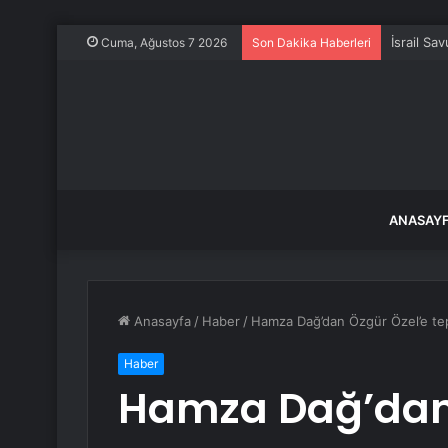
İsrail Sa
Cuma, Ağustos 7 2026
Son Dakika Haberleri
ANASAY
Anasayfa
/
Haber
/
Hamza Dağ’dan Özgür Özel’e tepk
Haber
Hamza Dağ’dan 