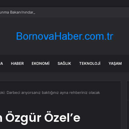
vunma Bakanı’nından Türkiye’ye ‘İran gibi olmayın’ tehdidi
FA
HABER
EKONOMI
SAĞLIK
TEKNOLOJI
YAŞAM
i: Darbeci arıyorsanız baktığınız ayna rehberiniz olacak
Özgür Özel’e