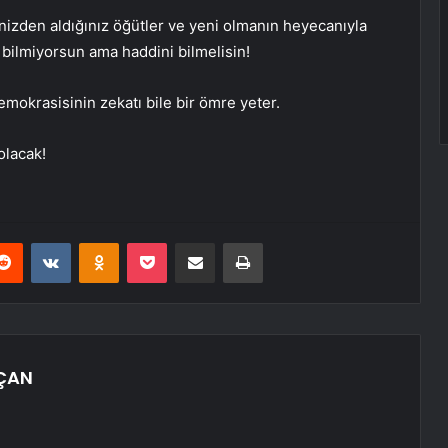
inizden aldığınız öğütler ve yeni olmanın heyecanıyla
 bilmiyorsun ama haddini bilmelisin!
okrasisinin zekatı bile bir ömre yeter.
olacak!
erest
Reddit
VKontakte
Odnoklassniki
Pocket
E-Posta ile paylaş
Yazdır
ÇAN