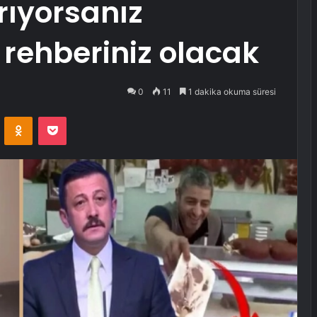
rıyorsanız
 rehberiniz olacak
0
11
1 dakika okuma süresi
VKontakte
Odnoklassniki
Pocket