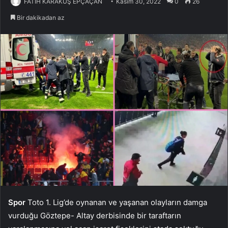
FATİH KARAKUŞ EPÇAÇAN
Kasım 30, 2022
0
26
Bir dakikadan az
Spor
Toto 1. Lig’de oynanan ve yaşanan olayların damga
vurduğu Göztepe- Altay derbisinde bir taraftarın