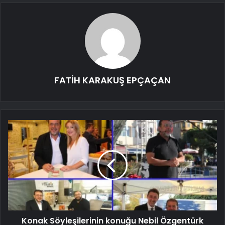
FATİH KARAKUŞ EPÇAÇAN
Konak Söyleşilerinin konuğu Nebil Özgentürk