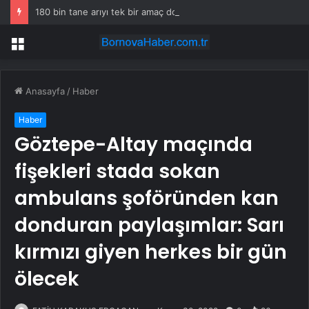
180 bin tane arıyı tek bir amaç doğaya saldılar
Menü
Anasayfa
/
Haber
Haber
Göztepe-Altay maçında
fişekleri stada sokan
ambulans şoföründen kan
donduran paylaşımlar: Sarı
kırmızı giyen herkes bir gün
ölecek