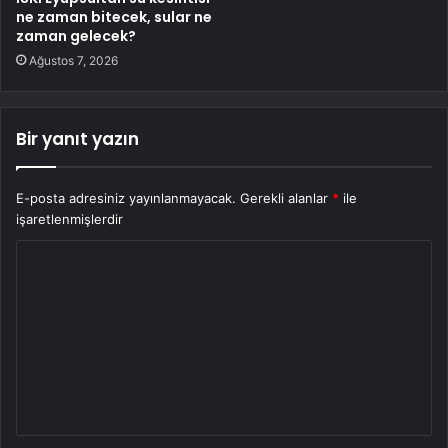
ne zaman bitecek, sular ne
zaman gelecek?
Ağustos 7, 2026
Bir yanıt yazın
E-posta adresiniz yayınlanmayacak.
Gerekli alanlar
*
ile
işaretlenmişlerdir
Y
o
r
u
m
*