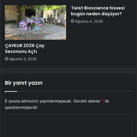
Twist Bioscience hissesi
bugün neden düşüyor?
Ağustos 4, 2026
ÇAYKUR 2026 Çay
Sezonunu Açtı
Ağustos 5, 2026
Bir yanıt yazın
E-posta adresiniz yayınlanmayacak.
Gerekli alanlar
*
ile
işaretlenmişlerdir
Y
o
r