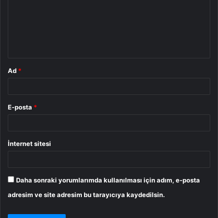
u
m
*
Ad
*
E-posta
*
İnternet sitesi
Daha sonraki yorumlarımda kullanılması için adım, e-posta
adresim ve site adresim bu tarayıcıya kaydedilsin.