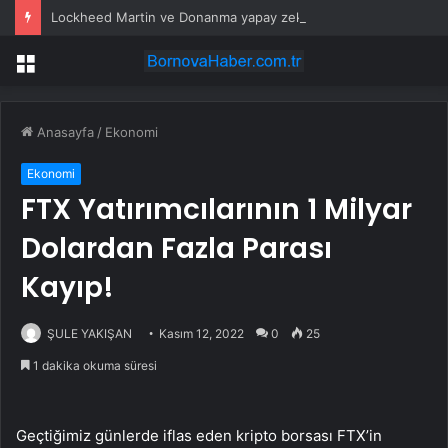
Lockheed Martin ve Donanma yapay zeka denizaltı tespit sistemini test etti
Menü
Anasayfa
/
Ekonomi
Ekonomi
FTX Yatırımcılarının 1 Milyar
Dolardan Fazla Parası
Kayıp!
ŞULE YAKIŞAN
Kasım 12, 2022
0
25
1 dakika okuma süresi
Geçtiğimiz günlerde iflas eden kripto borsası FTX’in