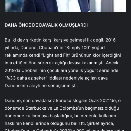
DAHA ÖNCE DE DAVALIK OLMUŞLARDI
Bu iki dev şirketin karşı karşıya gelmesi ilk değil. 2016
yılında, Danone, Chobani’nin “Simply 100” yoğurt
reklamında kendi “Light and Fit” ürününün klor içerdiğini
ima ettiğini öne sürerek açtığı davayı kazanmıştı. Ancak,
2019’da Chobani’nin çocuklara yönelik yoğurt serisinde
“%33 daha az şeker” iddiası nedeniyle açılan dava
Danone’nin aleyhine sonuçlanmıştı.
Danone, son davada söz konusu sloganı Ocak 2021’de, o
dönemde Starbucks ve La Colombe’un bağımsız olduğu
dönemde kullanmaya başladığını, bu nedenle kullanım
hakkının kendilerinde olduğunu belirtti. Şirket ayrıca,
Chobani’nin La Colombe’u 2023’te 900 milyon dolara satın