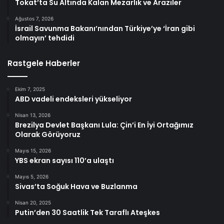
Tokat’ta Su Altında Kalan Mezarlık ve Araziler
Ağustos 7, 2026
İsrail Savunma Bakanı’nından Türkiye’ye ‘İran gibi
olmayın’ tehdidi
Rastgele Haberler
Ekim 7, 2025
ABD vadeli endeksleri yükseliyor
Nisan 13, 2026
Brezilya Devlet Başkanı Lula: Çin’i En İyi Ortağımız
Olarak Görüyoruz
Mayıs 15, 2026
YBS ekran sayısı 110’a ulaştı
Mayıs 5, 2026
Sivas’ta Soğuk Hava ve Buzlanma
Nisan 20, 2025
Putin’den 30 Saatlik Tek Taraflı Ateşkes