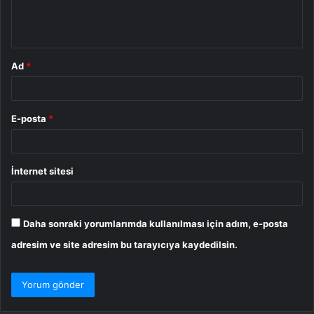
m
*
Ad
*
E-posta
*
İnternet sitesi
Daha sonraki yorumlarımda kullanılması için adım, e-posta
adresim ve site adresim bu tarayıcıya kaydedilsin.