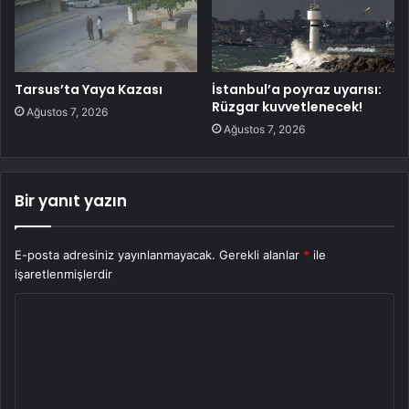
Tarsus’ta Yaya Kazası
İstanbul’a poyraz uyarısı:
Rüzgar kuvvetlenecek!
Ağustos 7, 2026
Ağustos 7, 2026
Bir yanıt yazın
E-posta adresiniz yayınlanmayacak.
Gerekli alanlar
*
ile
işaretlenmişlerdir
Y
o
r
u