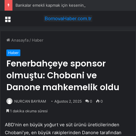
Bankalar emekli kapmak için kesenin ağzını açtı! Promosyon 30 bin TL’ye çıktı
Menü
Anasayfa
/
Haber
Haber
Fenerbahçeye sponsor
olmuştu: Chobani ve
Danone mahkemelik oldu
NURCAN BAYRAM
Ağustos 2, 2025
0
0
1 dakika okuma süresi
ABD’nin en büyük yoğurt ve süt ürünü üreticilerinden
Chobani’ye, en büyük rakiplerinden Danone tarafından