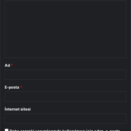
Y
o
r
u
m
*
Ad
*
E-posta
*
İnternet sitesi