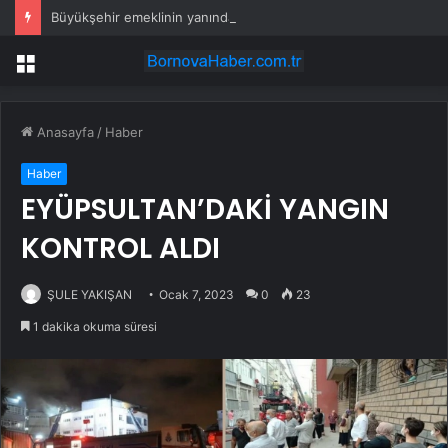
Büyükşehir emeklinin yanında
Menü
Anasayfa
/
Haber
Haber
EYÜPSULTAN’DAKİ YANGIN
KONTROL ALDI
ŞULE YAKIŞAN
Ocak 7, 2023
0
23
1 dakika okuma süresi