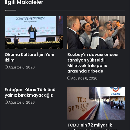
İlgili Makaleler
Okuma Kültürü İçin Yeni
Bozbey’in davası öncesi
İklim
tansiyon yükseldi!
Milletvekili ile polis
Ağustos 6, 2026
arasında arbede
Ağustos 6, 2026
Erdoğan: Kıbrıs Türk’ünü
yalnız bırakmayacağız
Ağustos 6, 2026
TCDD’nin 72 milyarlık