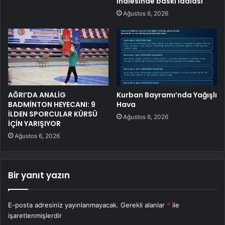
ihalesinde baskı iddiası
Ağustos 6, 2026
AĞRI’DA ANALİG
Kurban Bayramı’nda Yağışlı
BADMİNTON HEYECANI: 9
Hava
İLDEN SPORCULAR KÜRSÜ
Ağustos 6, 2026
İÇİN YARIŞIYOR
Ağustos 6, 2026
Bir yanıt yazın
E-posta adresiniz yayınlanmayacak.
Gerekli alanlar
*
ile
işaretlenmişlerdir