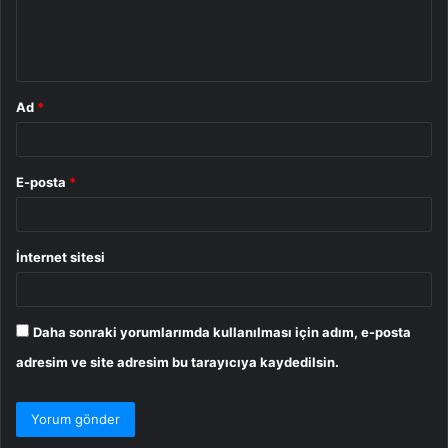
m
*
Ad
*
E-posta
*
İnternet sitesi
Daha sonraki yorumlarımda kullanılması için adım, e-posta
adresim ve site adresim bu tarayıcıya kaydedilsin.