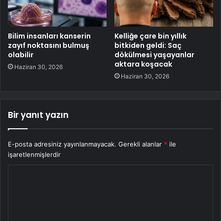
Bilim insanları kanserin
Kelliğe çare bin yıllık
zayıf noktasını bulmuş
bitkiden geldi: Saç
olabilir
dökülmesi yaşayanlar
aktara koşacak
Haziran 30, 2026
Haziran 30, 2026
Bir yanıt yazın
E-posta adresiniz yayınlanmayacak.
Gerekli alanlar
*
ile
işaretlenmişlerdir
Y
o
r
u