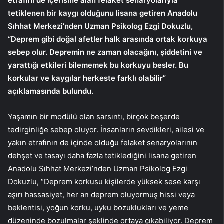
etrafını de içerisine alan felaket senaryolarıyla
tetiklenen bir kaygı olduğunu lisana getiren Anadolu
Sıhhat Merkezi’nden Uzman Psikolog Ezgi Dokuzlu,
“Deprem gibi doğal afetler halk arasında ortak korkuya
sebep olur. Depremin ne zaman olacağını, şiddetini ve
yarattığı etkileri bilememek bu korkuyu besler. Bu
korkular ve kaygılar herkeste farklı olabilir”
açıklamasında bulundu.
Yaşamın bir modülü olan sarsıntı, birçok beşerde
tedirginliğe sebep oluyor. İnsanların sevdikleri, ailesi ve
yakın etrafının de içinde olduğu felaket senaryolarının
dehşet ve tasayı daha fazla tetiklediğini lisana getiren
Anadolu Sıhhat Merkezi’nden Uzman Psikolog Ezgi
Dokuzlu, “Deprem korkusu kişilerde yüksek sese karşı
aşırı hassasiyet, her an deprem oluyormuş hissi veya
beklentisi, yoğun korku, uyku bozuklukları ve yeme
düzeninde bozulmalar şeklinde ortaya çıkabiliyor. Deprem