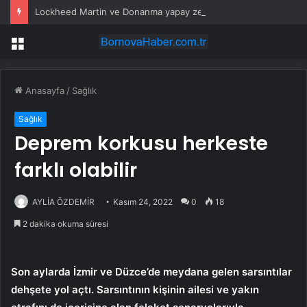
Lockheed Martin ve Donanma yapay zeka denizaltı tespit sistemini test etti
Menü
Anasayfa
/
Sağlık
Sağlık
Deprem korkusu herkeste
farklı olabilir
AYLİA ÖZDEMİR
Kasım 24, 2022
0
18
2 dakika okuma süresi
Son aylarda İzmir ve Düzce’de meydana gelen sarsıntılar
dehşete yol açtı. Sarsıntının kişinin ailesi ve yakın