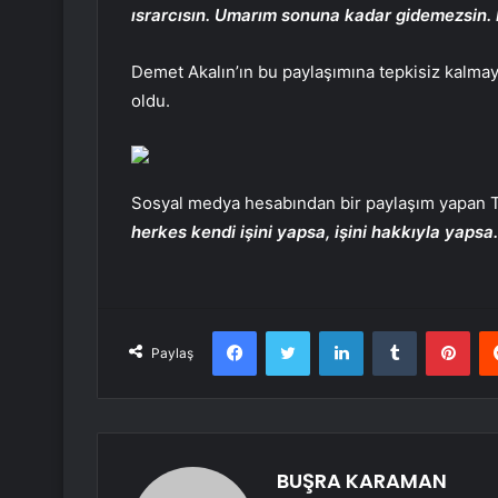
ısrarcısın. Umarım sonuna kadar gidemezsin. 
Demet Akalın’ın bu paylaşımına tepkisiz kalma
oldu.
Sosyal medya hesabından bir paylaşım yapan Ta
herkes kendi işini yapsa, işini hakkıyla yapsa
Facebook
Twitter
LinkedIn
Tumblr
Pint
Paylaş
BUŞRA KARAMAN