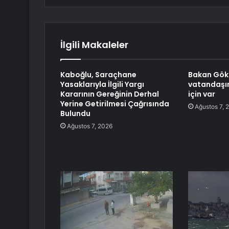
İlgili Makaleler
Kaboğlu, Saraçhane
Bakan Gökt
Yasaklarıyla İlgili Yargı
vatandaşı
Kararının Gereğinin Derhal
için var
Yerine Getirilmesi Çağrısında
Ağustos 7, 
Bulundu
Ağustos 7, 2026