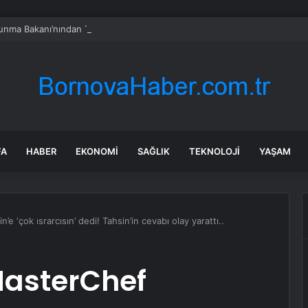
vunma Bakanı’nından Türkiye’ye ‘İran gibi olmayın’ tehdidi
FA
HABER
EKONOMI
SAĞLIK
TEKNOLOJI
YAŞAM
 ‘çok ısrarcısın’ dedi! Tahsin’in cevabı olay yarattı..
MasterChef