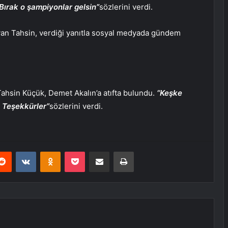
Bırak o şampiyonlar gelsin”
sözlerini verdi.
yan Tahsin, verdiği yanıtla sosyal medyada gündem
hsin Küçük, Demet Akalın’a atıfta bulundu.
“Keşke
. Teşekkürler”
sözlerini verdi.
erest
Reddit
VKontakte
Odnoklassniki
Pocket
E-Posta ile paylaş
Yazdır