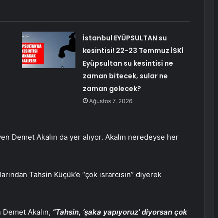
İstanbul EYÜPSULTAN su
kesintisi! 22-23 Temmuz İSKİ
Eyüpsultan su kesintisi ne
zaman bitecek, sular ne
zaman gelecek?
Ağustos 7, 2026
syen Demet Akalın da yer alıyor. Akalın neredeyse her
arından Tahsin Küçük’e “çok ısrarcısın” diyerek
n Demet Akalın,
“Tahsin, ‘şaka yapıyoruz’ diyorsan çok