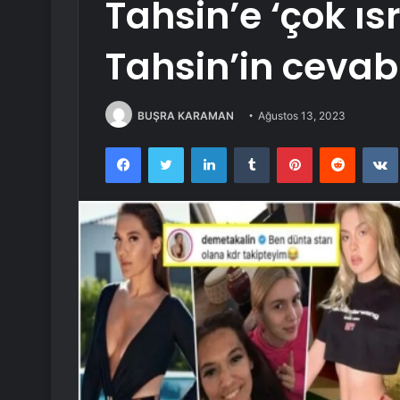
Tahsin’e ‘çok ıs
Tahsin’in cevabı
BUŞRA KARAMAN
Ağustos 13, 2023
Facebook
Twitter
LinkedIn
Tumblr
Pinterest
Reddit