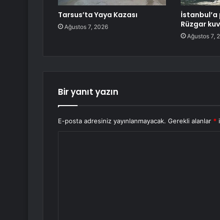
Tarsus’ta Yaya Kazası
İstanbul’a 
Rüzgar kuv
Ağustos 7, 2026
Ağustos 7, 
Bir yanıt yazın
E-posta adresiniz yayınlanmayacak.
Gerekli alanlar
*
i
Y
o
r
u
m
*