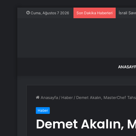
İsrail Sa
Cuma, Ağustos 7 2026
Son Dakika Haberleri
ANASAY
Anasayfa
/
Haber
/
Demet Akalın, MasterChef Tahsin’e
Haber
Demet Akalın, 