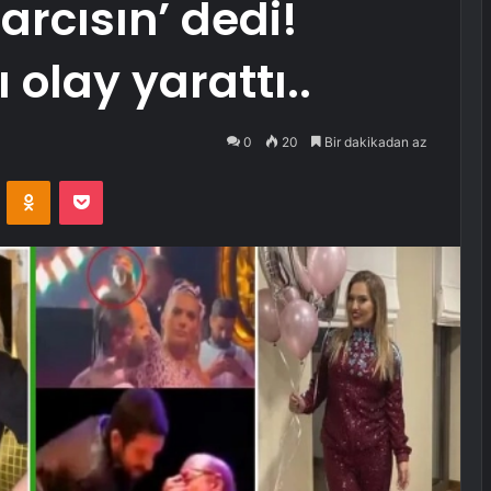
rarcısın’ dedi!
 olay yarattı..
0
20
Bir dakikadan az
VKontakte
Odnoklassniki
Pocket