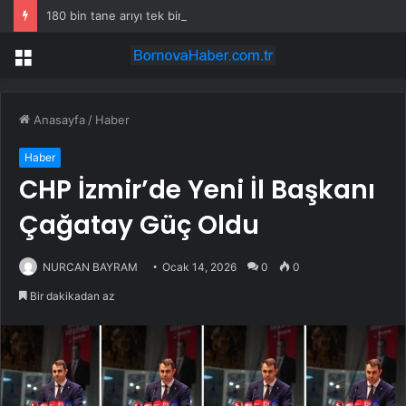
180 bin tane arıyı tek bir amaç doğaya saldılar
Menü
Anasayfa
/
Haber
Haber
CHP İzmir’de Yeni İl Başkanı
Çağatay Güç Oldu
NURCAN BAYRAM
Ocak 14, 2026
0
0
Bir dakikadan az