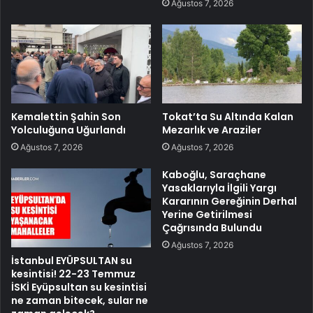
Ağustos 7, 2026
Kemalettin Şahin Son
Tokat’ta Su Altında Kalan
Yolculuğuna Uğurlandı
Mezarlık ve Araziler
Ağustos 7, 2026
Ağustos 7, 2026
Kaboğlu, Saraçhane
Yasaklarıyla İlgili Yargı
Kararının Gereğinin Derhal
Yerine Getirilmesi
Çağrısında Bulundu
Ağustos 7, 2026
İstanbul EYÜPSULTAN su
kesintisi! 22-23 Temmuz
İSKİ Eyüpsultan su kesintisi
ne zaman bitecek, sular ne