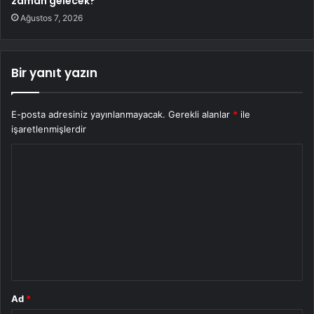
zaman gelecek?
Ağustos 7, 2026
Bir yanıt yazın
E-posta adresiniz yayınlanmayacak.
Gerekli alanlar
*
ile
işaretlenmişlerdir
Y
o
r
u
m
*
Ad
*