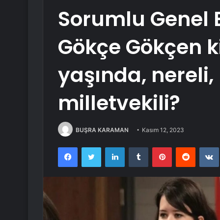
Sorumlu Genel 
Gökçe Gökçen k
yaşında, nereli,
milletvekili?
BUŞRA KARAMAN
Kasım 12, 2023
Facebook
Twitter
LinkedIn
Tumblr
Pinterest
Reddit