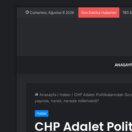
180 b
Cumartesi, Ağustos 8 2026
Son Dakika Haberleri
ANASAY
Anasayfa
/
Haber
/
CHP Adalet Politikalarından So
yaşında, nereli, nerede milletvekili?
Haber
CHP Adalet Poli