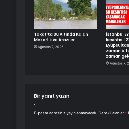
Tokat’ta Su Altında Kalan
İstanbul E
Mezarlık ve Araziler
kesintisi!
Eyüpsultan 
Ağustos 7, 2026
zaman bite
zaman gel
Ağustos 7, 
Bir yanıt yazın
E-posta adresiniz yayınlanmayacak.
Gerekli alanlar
*
i
Y