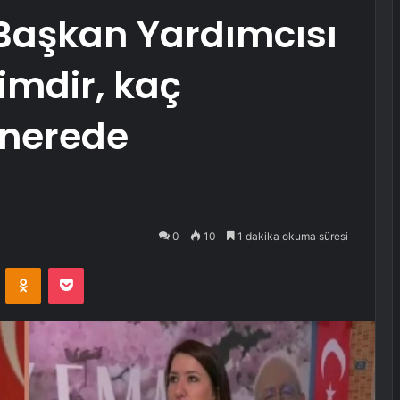
Başkan Yardımcısı
imdir, kaç
 nerede
0
10
1 dakika okuma süresi
VKontakte
Odnoklassniki
Pocket