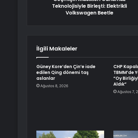
Teknolojisiyle Birleşti: Elektrikli
Volkswagen Beetle
İlgili Makaleler
Güney Kore’den Çin’e iade
CHP Kapalı
edilen Qing dönemi taş
TBMM’de Ya
aslanlar
“Oy Birliği
Aldık”
Ağustos 8, 2026
Ağustos 7, 