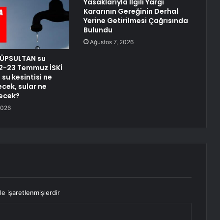
Yasaklarıyla İlgili Yargı
Kararının Gereğinin Derhal
Yerine Getirilmesi Çağrısında
Bulundu
Ağustos 7, 2026
YÜPSULTAN su
 22-23 Temmuz İSKİ
su kesintisi ne
cek, sular ne
ecek?
2026
le işaretlenmişlerdir