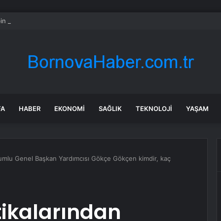
in tane arıyı tek bir amaç doğaya saldılar
FA
HABER
EKONOMI
SAĞLIK
TEKNOLOJI
YAŞAM
rumlu Genel Başkan Yardımcısı Gökçe Gökçen kimdir, kaç
tikalarından