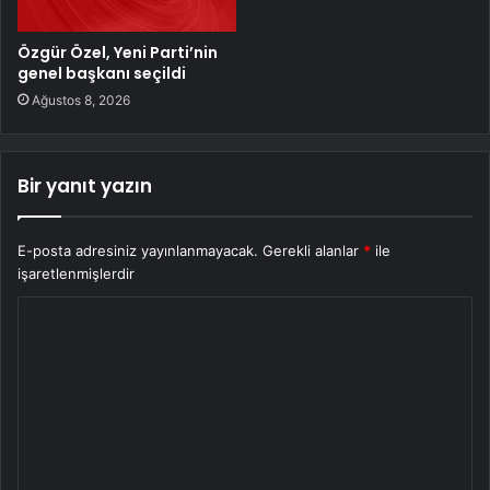
Özgür Özel, Yeni Parti’nin
genel başkanı seçildi
Ağustos 8, 2026
Bir yanıt yazın
E-posta adresiniz yayınlanmayacak.
Gerekli alanlar
*
ile
işaretlenmişlerdir
Y
o
r
u
m
*