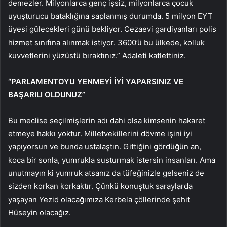
demezler. Milyonlarca genç işsiz, milyonlarca çocuk
uyuşturucu bataklığına saplanmış durumda. 5 milyon EYT
üyesi gülecekleri günü bekliyor. Cezaevi gardiyanları polis
hizmet sınıfına alınmak istiyor. 3600’ü bu ülkede, kolluk
kuvvetlerini yüzüstü bıraktınız.” Adaleti katlettiniz.
“PARLAMENTOYU YENMEYİ İYİ YAPARSINIZ VE
BAŞARILI OLDUNUZ”
Bu meclise seçilmişlerin adı dahi olsa kimsenin hakaret
etmeye hakkı yoktur. Milletvekillerini dövme işini iyi
yapıyorsun ve bunda ustalaştın. Gittiğini gördüğün an,
koca bir sonla, yumrukla susturmak istersin insanları. Ama
unutmayın ki yumruk atsanız da tüfeğinizle gelseniz de
sizden korkan korkaktır. Çünkü konuştuk saraylarda
yaşayan Yezid olacağımıza Kerbela çöllerinde şehit
Hüseyin olacağız.