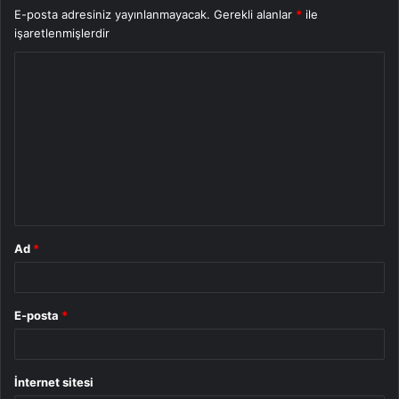
E-posta adresiniz yayınlanmayacak.
Gerekli alanlar
*
ile
işaretlenmişlerdir
Y
o
r
u
m
*
Ad
*
E-posta
*
İnternet sitesi