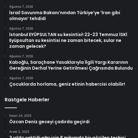
Ağustos 7, 2026
İsrail Savunma Bakanı’nından Türkiye’ye ‘İran gibi
olmayın’ tehdidi
Ağustos 7, 2026
İstanbul EYÜPSULTAN su kesintisi! 22-23 Temmuz İSKİ
Eyüpsultan su kesintisi ne zaman bitecek, sular ne
zaman gelecek?
Ağustos 7, 2026
Kaboğlu, Saraçhane Yasaklarıyla İlgili Yargı Kararının
Gereğinin Derhal Yerine Getirilmesi Çağrısında Bulundu
Ağustos 7, 2026
Çocuklarda horlama, geniz etinin habercisi olabilir!
Rastgele Haberler
Nisan 24, 2025
Özcan Deniz geceyi çadırda geçirdi
Aralık 2, 2025
3 yıldır çektiği ağrı için 8 milyarda bir görülen teşhisi