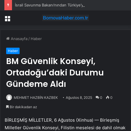
İsrail Savunma Bakanı’nından Türkiye’ye ‘İran gibi olmayın’ tehdidi
Menü
Anasayfa
/
Haber
Haber
BM Güvenlik Konseyi,
Ortadoğu’daki Durumu
Gündeme Aldı
MEHMET HAZBİN KAZBEK
Ağustos 8, 2025
0
0
Bir dakikadan az
BİRLEŞMİŞ MİLLETLER, 6 Ağustos (Xinhua) — Birleşmiş
Milletler Güvenlik Konseyi, Filistin meselesi de dahil olmak