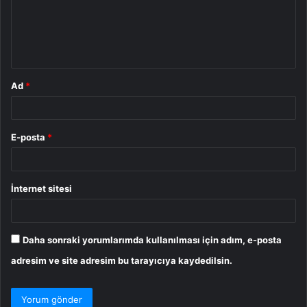
u
m
*
Ad
*
E-posta
*
İnternet sitesi
Daha sonraki yorumlarımda kullanılması için adım, e-posta
adresim ve site adresim bu tarayıcıya kaydedilsin.