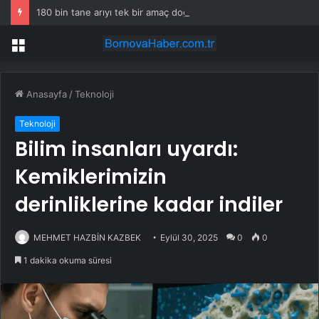
180 bin tane arıyı tek bir amaç doğaya saldılar
Menü
Anasayfa
/
Teknoloji
Teknoloji
Bilim insanları uyardı:
Kemiklerimizin
derinliklerine kadar indiler
MEHMET HAZBİN KAZBEK
Eylül 30, 2025
0
0
1 dakika okuma süresi