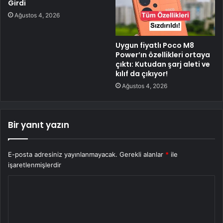
Girdi
Ağustos 4, 2026
Uygun fiyatlı Poco M8
Power’ın özellikleri ortaya
çıktı: Kutudan şarj aleti ve
kılıf da çıkıyor!
Ağustos 4, 2026
Bir yanıt yazın
E-posta adresiniz yayınlanmayacak.
Gerekli alanlar
*
ile
işaretlenmişlerdir
Y
o
r