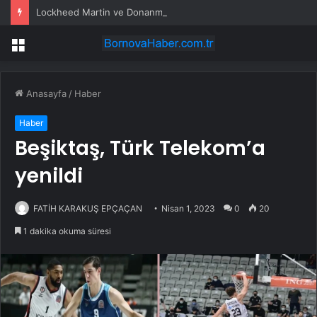
Lockheed Martin ve Donanma yapay zeka denizaltı tespit sistemini test etti
Menü
Anasayfa
/
Haber
Haber
Beşiktaş, Türk Telekom’a
yenildi
FATİH KARAKUŞ EPÇAÇAN
Nisan 1, 2023
0
20
1 dakika okuma süresi