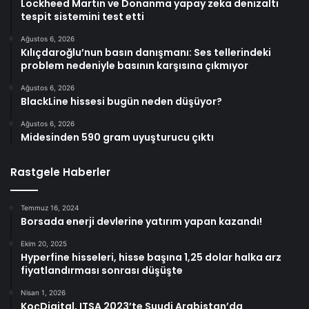
Lockheed Martin ve Donanma yapay zeka denizaltı
tespit sistemini test etti
Ağustos 6, 2026
Kılıçdaroğlu’nun basın danışmanı: Ses tellerindeki
problem nedeniyle basının karşısına çıkmıyor
Ağustos 6, 2026
BlackLine hissesi bugün neden düşüyor?
Ağustos 6, 2026
Midesinden 590 gram uyuşturucu çıktı
Rastgele Haberler
Temmuz 16, 2024
Borsada enerji devlerine yatırım yapan kazandı!
Ekim 20, 2025
Hyperfine hisseleri, hisse başına 1,25 dolar halka arz
fiyatlandırması sonrası düşüşte
Nisan 1, 2026
KoçDigital, ITSA 2023’te Suudi Arabistan’da