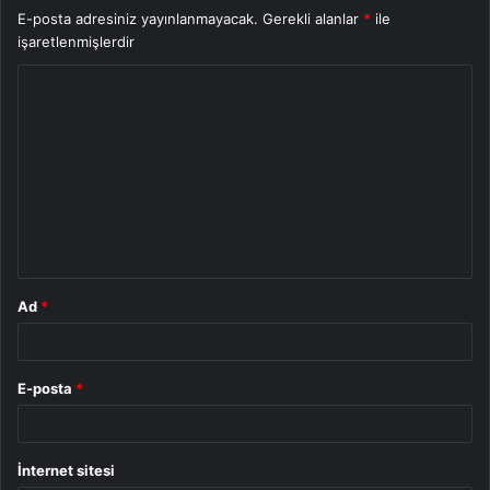
E-posta adresiniz yayınlanmayacak.
Gerekli alanlar
*
ile
işaretlenmişlerdir
Y
o
r
u
m
*
Ad
*
E-posta
*
İnternet sitesi