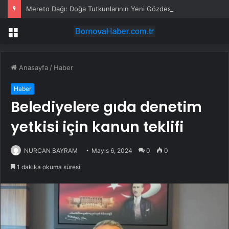
Mereto Dağı: Doğa Tutkunlarının Yeni Gözdesi
Menü
Anasayfa
/
Haber
Haber
Belediyelere gıda denetim
yetkisi için kanun teklifi
NURCAN BAYRAM
Mayıs 6, 2024
0
0
1 dakika okuma süresi