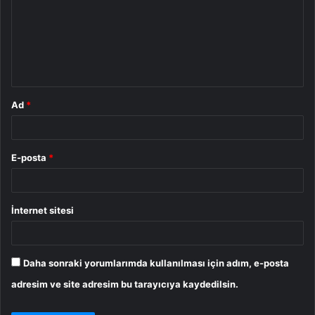
r
u
m
*
Ad
*
E-posta
*
İnternet sitesi
Daha sonraki yorumlarımda kullanılması için adım, e-posta
adresim ve site adresim bu tarayıcıya kaydedilsin.