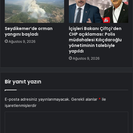
Seydikemer’de orman
İçişleri Bakanı Çiftçi’den
yangını başladı
CHP açıklaması: Polis
müdahalesi Kılıçdaroğlu
Ağustos 9, 2026
yönetiminin talebiyle
yapıldı
Ağustos 9, 2026
Bir yanıt yazın
E-posta adresiniz yayınlanmayacak.
Gerekli alanlar
*
ile
işaretlenmişlerdir
Y
o