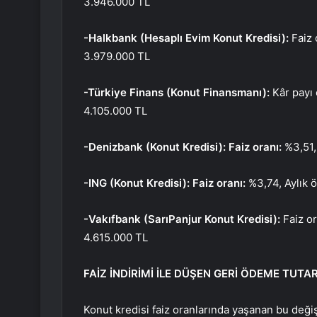
3.946.000 TL
-Halkbank (Hesaplı Evim Konut Kredisi):
Faiz 
3.979.000 TL
-Türkiye Finans (Konut Finansmanı):
Kâr payı
4.105.000 TL
-Denizbank (Konut Kredisi): Faiz oranı:
%3,51,
-ING (Konut Kredisi): Faiz oranı:
%3,74, Aylık
-Vakıfbank (SarıPanjur Konut Kredisi):
Faiz o
4.615.000 TL
FAİZ İNDİRİMİ İLE DÜŞEN GERİ ÖDEME TUTA
Konut kredisi faiz oranlarında yaşanan bu değiş