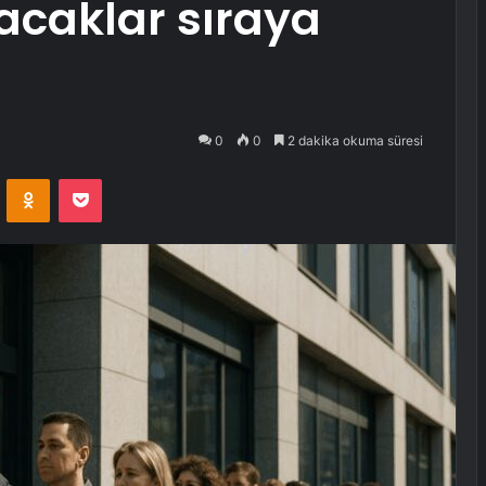
lacaklar sıraya
0
0
2 dakika okuma süresi
VKontakte
Odnoklassniki
Pocket