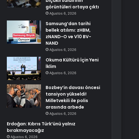
bıçaklı saldırının
görüntüleri ortaya çıktı
Ağustos 6, 2026
Samsung’dan tarihi
bellek atılımı: zHBM,
zNAND-O ve V10 BV-
NAND
Ağustos 6, 2026
Okuma Kültürü İçin Yeni
İklim
Ağustos 6, 2026
Bozbey’in davası öncesi
tansiyon yükseldi!
Milletvekili ile polis
arasında arbede
Ağustos 6, 2026
Erdoğan: Kıbrıs Türk’ünü yalnız
bırakmayacağız
Ağustos 6, 2026