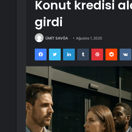
Konut kredisi a
girdi
ÜMİT SAVĞA
Ağustos 1, 2025
Facebook
Twitter
LinkedIn
Tumblr
Pinterest
Reddit