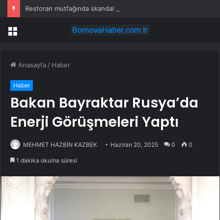
Restoran mutfağında skandal görüntü! Hamuru böyle hazırladılar
Menü
Anasayfa
/
Haber
Haber
Bakan Bayraktar Rusya’da
Enerji Görüşmeleri Yaptı
MEHMET HAZBİN KAZBEK
Haziran 20, 2025
0
0
1 dakika okuma süresi