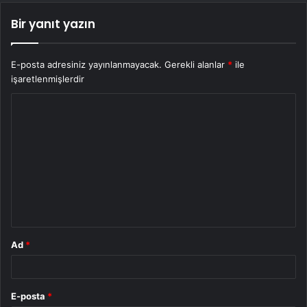
Bir yanıt yazın
E-posta adresiniz yayınlanmayacak.
Gerekli alanlar
*
ile
işaretlenmişlerdir
Y
o
r
u
m
*
Ad
*
E-posta
*