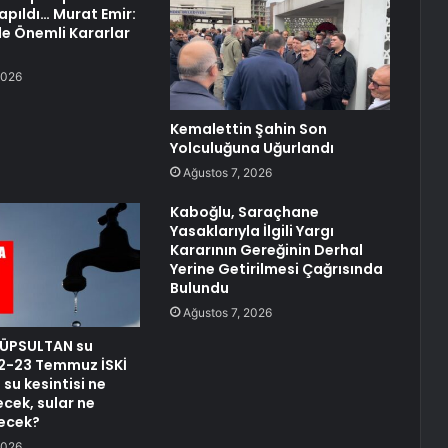
pıldı… Murat Emir:
yle Önemli Kararlar
2026
Kemalettin Şahin Son
Yolculuğuna Uğurlandı
Ağustos 7, 2026
Kaboğlu, Saraçhane
Yasaklarıyla İlgili Yargı
Kararının Gereğinin Derhal
Yerine Getirilmesi Çağrısında
Bulundu
Ağustos 7, 2026
YÜPSULTAN su
 22-23 Temmuz İSKİ
su kesintisi ne
cek, sular ne
ecek?
2026