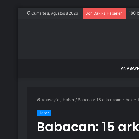
180 b
Cumartesi, Ağustos 8 2026
Son Dakika Haberleri
ANASAY
Anasayfa
/
Haber
/
Babacan: 15 arkadaşımız hak etti
Haber
Babacan: 15 ark