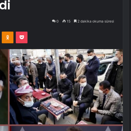
di
0
15
2 dakika okuma süresi
VKontakte
Odnoklassniki
Pocket