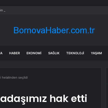
in tane arıyı tek bir amaç doğaya saldılar
FA
HABER
EKONOMI
SAĞLIK
TEKNOLOJI
YAŞAM
 helalinden seçildi
adaşımız hak etti