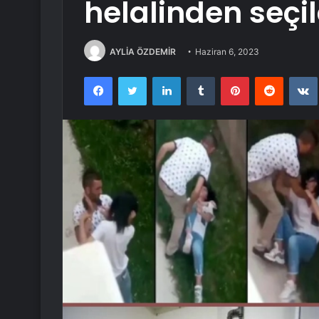
helalinden seçil
AYLİA ÖZDEMİR
Haziran 6, 2023
Facebook
Twitter
LinkedIn
Tumblr
Pinterest
Reddit