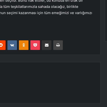
n seçildi. Bunu hak ettiler, bu konuda en ufak bir
a tüm teşkilatlarımızla sahada olacağız, birlikte
u’nun seçimi kazanması için tüm emeğimizi ve varlığımızı
erest
Reddit
VKontakte
Odnoklassniki
Pocket
E-Posta ile paylaş
Yazdır