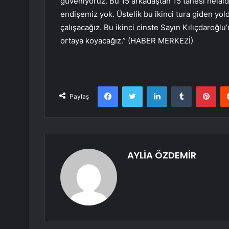
güveniyoruz. Bu 15 arkadaştan 15 tanesi helalde
endişemiz yok. Üstelik bu ikinci tura giden yold
çalışacağız. Bu ikinci cinste Sayın Kılıçdaroğl
ortaya koyacağız.” (HABER MERKEZİ)
Facebook
Twitter
LinkedIn
Tumblr
Pint
Paylaş
AYLİA ÖZDEMİR