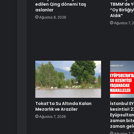
edilen Qing dönemi taş
TBMM’de Ya
aslanlar
“Oy Birliği
Aldık”
Ağustos 8, 2026
Ağustos 7, 
Tokat’ta Su Altında Kalan
İstanbul E
Mezarlık ve Araziler
kesintisi!
Eyüpsultan 
Ağustos 7, 2026
zaman bite
zaman gel
Ağustos 7, 