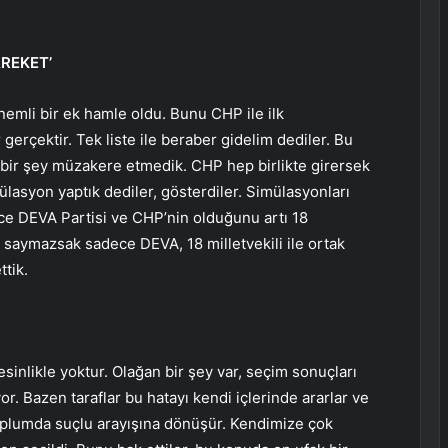
REKET’
nemli bir ek hamle oldu. Bunu CHP ile ilk
erçektir. Tek liste ile beraber gidelim dediler. Bu
içbir şey müzakere etmedik. CHP hep birlikte girersek
ülasyon yaptık dediler, gösterdiler. Simülasyonları
ece DEVA Partisi ve CHP’nin olduğunu artı 18
i saymazsak sadece DEVA, 18 milletvekili ile ortak
tik.
inlikle yoktur. Olağan bir şey var, seçim sonuçları
r. Bazen taraflar bu hatayı kendi içlerinde ararlar ve
 Toplumda suçlu arayışına dönüşür. Kendimize çok