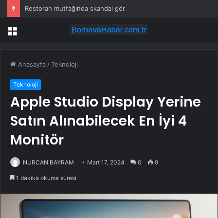
Restoran mutfağında skandal görüntü! Hamuru böyle hazırladılar
Menü
Anasayfa
/
Teknoloji
Teknoloji
Apple Studio Display Yerine
Satın Alınabilecek En İyi 4
Monitör
NURCAN BAYRAM
Mart 17, 2024
0
9
1 dakika okuma süresi