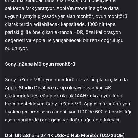
öncü markalardan birisi olan Asus, bu modeliyle de
sektörde fark yaratıyor. Apple’ın modeline göre daha
uygun fiyatıyla piyasada yer alan monitör, oyun monitörü
olarak tercih edilebilecek kapasitede. 1000 nit tepe
parlaklığı ile öne çıkan ekranda HDR, özel kalibrasyon
değerleri ve Apple ile yarışabilecek bir renk doğruluğu
bulunuyor.
Sony InZone M9 oyun monitörü
Sony InZone M9, oyun monitörü olarak ön plana çıksa da
Apple Studio Display’e rakip olmayı başarıyor. 4K
çözünürlük desteğine ek olarak 144Hz ekran yenileme
hızını destekleyen Sony InZone M9, Apple’ın ürününü yarı
fiyatına pazarda satın alınabiliyor. HDR’de 600 nit parlaklığı
aşan monitörde renk gamı ve doğruluğu de etkileyici.
Dell UltraSharp 27 4K USB-C Hub Monitör (U2723QE)