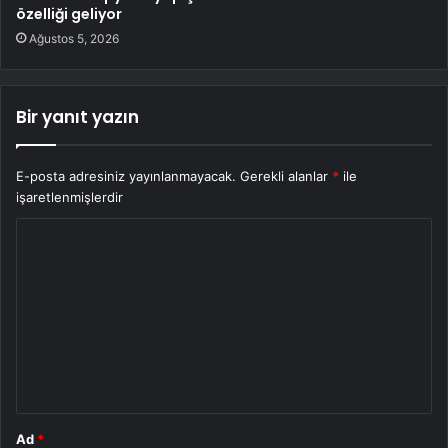
özelliği geliyor
Ağustos 5, 2026
Bir yanıt yazın
E-posta adresiniz yayınlanmayacak.
Gerekli alanlar
*
ile
işaretlenmişlerdir
Y
o
r
u
m
*
Ad
*