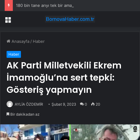
180 bin tane arıyı tek bir amaç doğaya saldılar
Menü
Anasayfa
/
Haber
Haber
AK Parti Milletvekili Ekrem
İmamoğlu’na sert tepki:
Gösteriş yapmayın
AYLİA ÖZDEMİR
Şubat 9, 2023
0
20
Bir dakikadan az