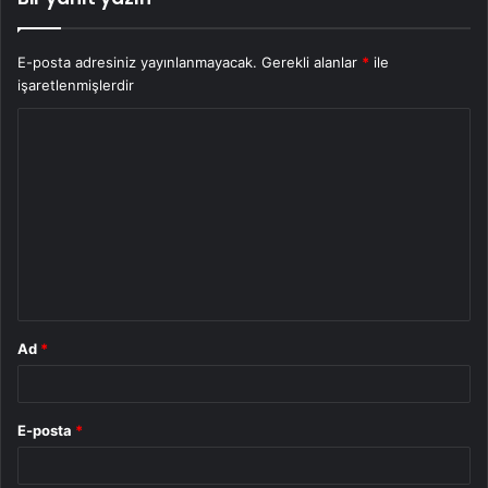
E-posta adresiniz yayınlanmayacak.
Gerekli alanlar
*
ile
işaretlenmişlerdir
Y
o
r
u
m
*
Ad
*
E-posta
*