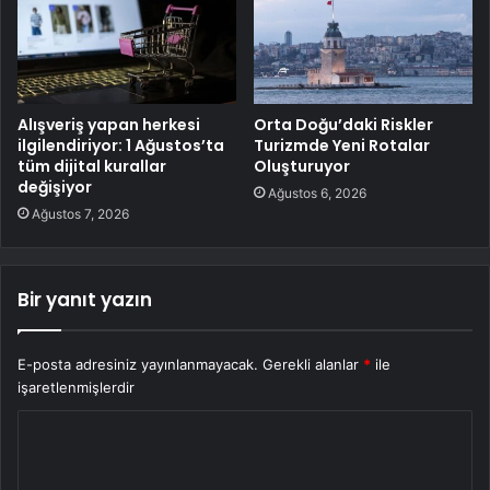
Alışveriş yapan herkesi
Orta Doğu’daki Riskler
ilgilendiriyor: 1 Ağustos’ta
Turizmde Yeni Rotalar
tüm dijital kurallar
Oluşturuyor
değişiyor
Ağustos 6, 2026
Ağustos 7, 2026
Bir yanıt yazın
E-posta adresiniz yayınlanmayacak.
Gerekli alanlar
*
ile
işaretlenmişlerdir
Y
o