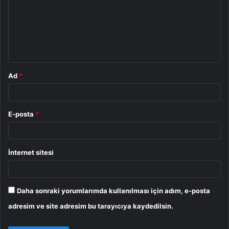
r
u
m
*
Ad
*
E-posta
*
İnternet sitesi
Daha sonraki yorumlarımda kullanılması için adım, e-posta
adresim ve site adresim bu tarayıcıya kaydedilsin.