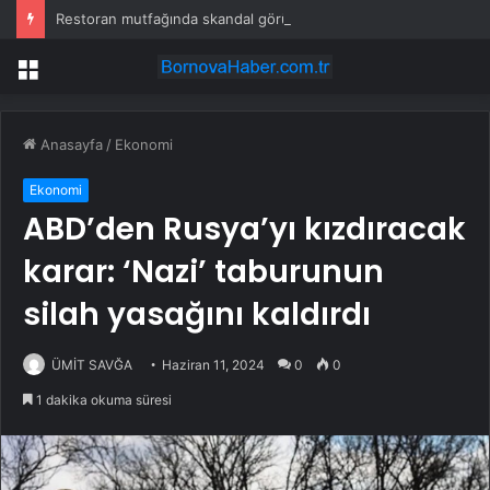
Restoran mutfağında skandal görüntü! Hamuru böyle hazırladılar
Menü
Anasayfa
/
Ekonomi
Ekonomi
ABD’den Rusya’yı kızdıracak
karar: ‘Nazi’ taburunun
silah yasağını kaldırdı
ÜMİT SAVĞA
Haziran 11, 2024
0
0
1 dakika okuma süresi